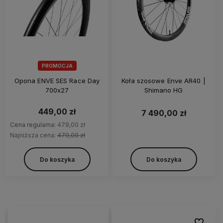
PROMOCJA
Opona ENVE SES Race Day
Koła szosowe Enve AR40 |
700x27
Shimano HG
449,00 zł
7 490,00 zł
Cena regularna:
479,00 zł
Najniższa cena:
479,00 zł
Do koszyka
Do koszyka
Do ulubi