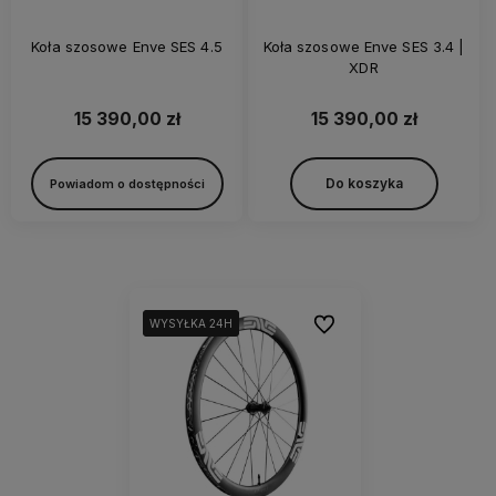
Koła szosowe Enve SES 4.5
Koła szosowe Enve SES 3.4 |
XDR
15 390,00 zł
15 390,00 zł
Do koszyka
Powiadom o dostępności
Do ulubionych
WYSYŁKA 24H
WYSYŁKA 24H