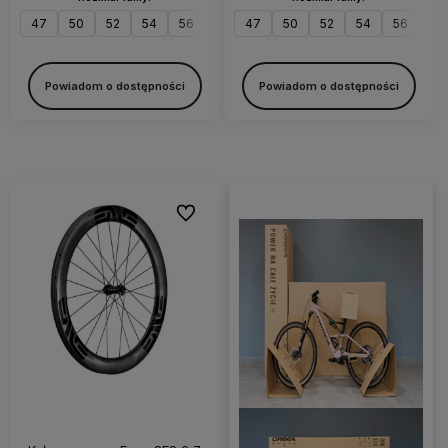
47
50
52
54
56
58
47
60
50
52
54
56
58
Powiadom o dostępności
Powiadom o dostępności
Do ulubionych