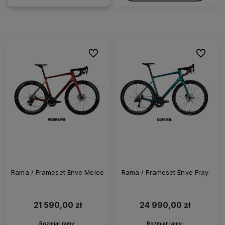
Do ulubionych
Do ulubi
Rama / Frameset Enve Melee
Rama / Frameset Enve Fray
21 590,00 zł
24 990,00 zł
Rozmiar ramy:
Rozmiar ramy: