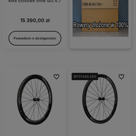
Koła szosowe Enve SES 6.7
15 390,00 zł
Powiadom o dostępności
Do ulubionych
Do ulubi
WYSYŁKA 24H
WYSYŁKA 24H
WYSYŁKA 24H