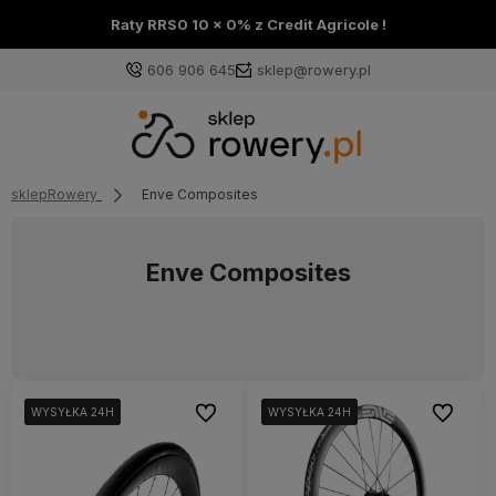
Raty RRS0 10 x 0% z Credit Agricole !
606 906 645
sklep@rowery.pl
sklepRowery
Enve Composites
Enve Composites
Do ulubionych
Do ulubi
WYSYŁKA 24H
WYSYŁKA 24H
WYSYŁKA 24H
WYSYŁKA 24H
WYSYŁKA 24H
WYSYŁKA 24H
WYSYŁKA 24H
WYSYŁKA 24H