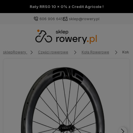
Raty RRS0 10 x 0% z Credit Agricole !
606 906 645
sklep@rowery.pl
sklepRowery
Części rowerowe
Koła Rowerowe
Koła 