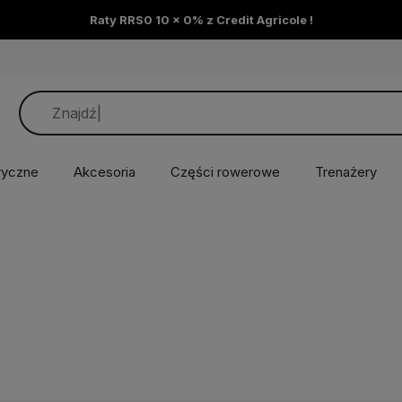
Raty RRS0 10 x 0% z Credit Agricole !
ryczne
Akcesoria
Części rowerowe
Trenażery