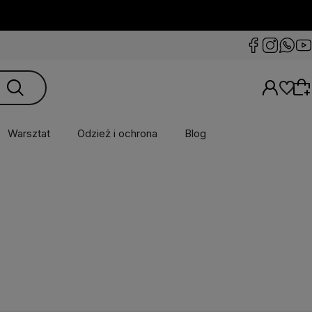
Warsztat
Odzież i ochrona
Blog
Wybierz coś dla siebie z naszej aktualnej
oferty lub zaloguj się, aby przywrócić dodane
produkty do listy z poprzedniej sesji.