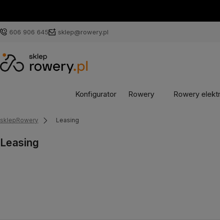
606 906 645
sklep@rowery.pl
Konfigurator
Rowery
Rowery elekt
sklepRowery
Leasing
Leasing