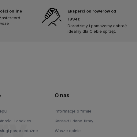
ości online
Eksperci od rowerów od
Mastercard -
1994r.
awsze
Doradzimy i pomożemy dobrać
idealny dla Ciebie sprzęt.
e
O nas
lepu
Informacje o firmie
tności i cookies
Kontakt i dane firmy
usługi posprzedażne
Wasze opinie