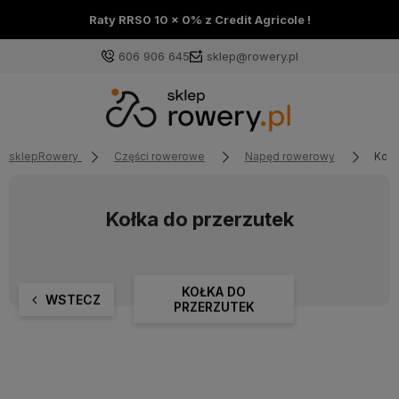
Raty RRS0 10 x 0% z Credit Agricole !
606 906 645
sklep@rowery.pl
sklepRowery
Części rowerowe
Napęd rowerowy
Kołk
Kołka do przerzutek
KOŁKA DO
WSTECZ
PRZERZUTEK