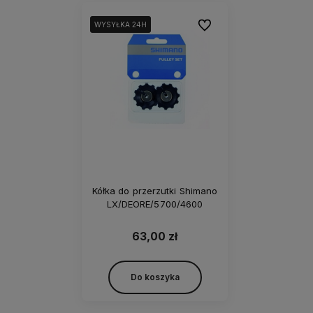
Do ulubionych
WYSYŁKA 24H
WYSYŁKA 24H
Kółka do przerzutki Shimano
LX/DEORE/5700/4600
63,00 zł
Do koszyka