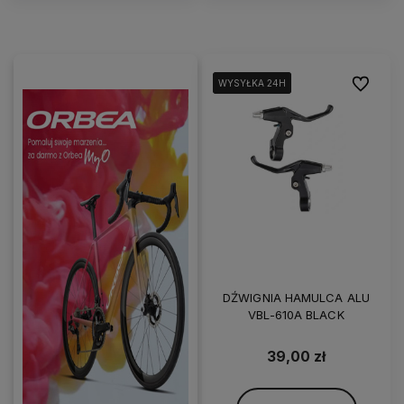
Do ulubi
WYSYŁKA 24H
WYSYŁKA 24H
WYSYŁKA 24H
DŹWIGNIA HAMULCA ALU
VBL-610A BLACK
39,00 zł