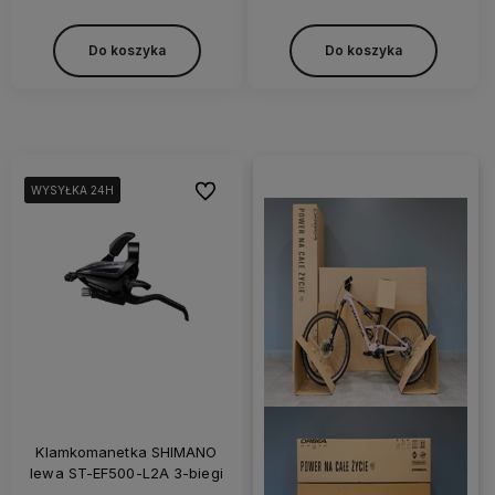
Do koszyka
Do koszyka
Do ulubionych
WYSYŁKA 24H
WYSYŁKA 24H
WYSYŁKA 24H
Klamkomanetka SHIMANO
lewa ST-EF500-L2A 3-biegi