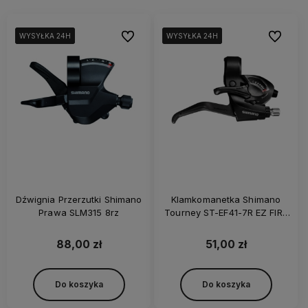
Do ulubionych
Do ulubi
WYSYŁKA 24H
WYSYŁKA 24H
WYSYŁKA 24H
WYSYŁKA 24H
WYSYŁKA 24H
WYSYŁKA 24H
Dźwignia Przerzutki Shimano
Klamkomanetka Shimano
Prawa SLM315 8rz
Tourney ST-EF41-7R EZ FIRE
PLUS 7rz.
88,00 zł
51,00 zł
Do koszyka
Do koszyka