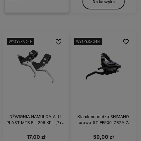
Do koszyka
Do ulubionych
Do ulubi
WYSYŁKA 24H
WYSYŁKA 24H
WYSYŁKA 24H
WYSYŁKA 24H
WYSYŁKA 24H
WYSYŁKA 24H
DŹWIGNIA HAMULCA ALU-
Klamkomanetka SHIMANO
PLAST MTB BL-208 KPL (P+L)
prawa ST-EF500-7R2A 7
CZARNO-SREBRNA
rzędów
17,00 zł
59,00 zł