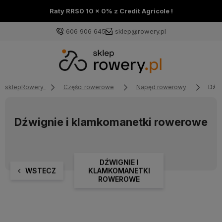
Raty RRS0 10 x 0% z Credit Agricole !
606 906 645
sklep@rowery.pl
sklepRowery
Części rowerowe
Napęd rowerowy
Dźwi
Dźwignie i klamkomanetki rowerowe
DŹWIGNIE I
WSTECZ
KLAMKOMANETKI
ROWEROWE