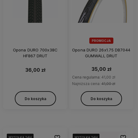
PROMOCJA
Opona DURO 700x38C
Opona DURO 26x1.75 DB7044
HF867 DRUT
GUMWALL DRUT
35,00 zł
36,00 zł
Cena regularna:
41,00 zł
Najniższa cena:
41,00 zł
Do koszyka
Do koszyka
Do ulubionych
Do ulubi
WYSYŁKA 24H
WYSYŁKA 24H
WYSYŁKA 24H
WYSYŁKA 24H
WYSYŁKA 24H
WYSYŁKA 24H
WYSYŁKA 24H
WYSYŁKA 24H
WYSYŁKA 24H
WYSYŁKA 24H