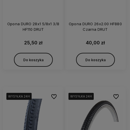
Opona DURO 28x1 5/8x1 3/8
Opona DURO 26x2.00 HF880
HF110 DRUT
Czarna DRUT
25,50 zł
40,00 zł
Do koszyka
Do koszyka
Do ulubionych
Do ulubi
WYSYŁKA 24H
WYSYŁKA 24H
WYSYŁKA 24H
WYSYŁKA 24H
WYSYŁKA 24H
WYSYŁKA 24H
WYSYŁKA 24H
WYSYŁKA 24H