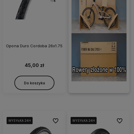
Opona Duro Cordoba 26x1.75
45,00 zł
Do koszyka
Do ulubionych
Do ulubi
WYSYŁKA 24H
WYSYŁKA 24H
WYSYŁKA 24H
WYSYŁKA 24H
WYSYŁKA 24H
WYSYŁKA 24H