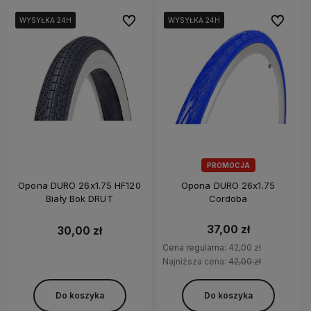
Do ulubionych
Do ulubi
WYSYŁKA 24H
WYSYŁKA 24H
WYSYŁKA 24H
WYSYŁKA 24H
WYSYŁKA 24H
WYSYŁKA 24H
PROMOCJA
Opona DURO 26x1.75 HF120
Opona DURO 26x1.75
Biały Bok DRUT
Cordoba
37,00 zł
30,00 zł
Cena regularna:
42,00 zł
Najniższa cena:
42,00 zł
Do koszyka
Do koszyka