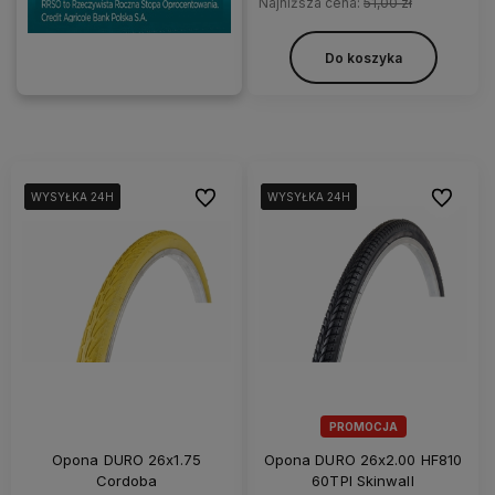
Najniższa cena:
51,00 zł
Do koszyka
Do ulubionych
Do ulubi
WYSYŁKA 24H
WYSYŁKA 24H
WYSYŁKA 24H
WYSYŁKA 24H
WYSYŁKA 24H
WYSYŁKA 24H
PROMOCJA
Opona DURO 26x1.75
Opona DURO 26x2.00 HF810
Cordoba
60TPI Skinwall