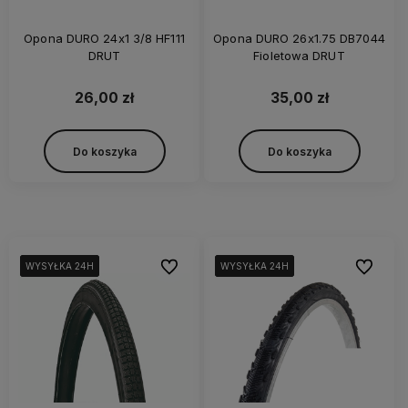
Opona DURO 24x1 3/8 HF111
Opona DURO 26x1.75 DB7044
DRUT
Fioletowa DRUT
26,00 zł
35,00 zł
Do koszyka
Do koszyka
Do ulubionych
Do ulubi
WYSYŁKA 24H
WYSYŁKA 24H
WYSYŁKA 24H
WYSYŁKA 24H
WYSYŁKA 24H
WYSYŁKA 24H
WYSYŁKA 24H
WYSYŁKA 24H