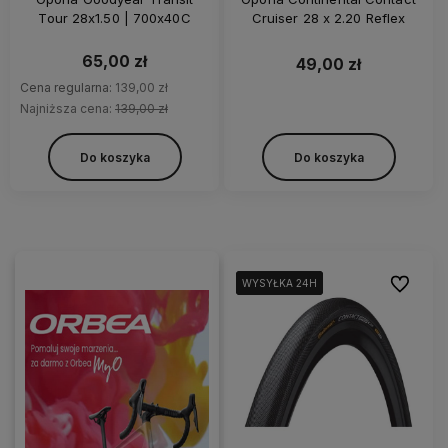
Tour 28x1.50 | 700x40C
Cruiser 28 x 2.20 Reflex
65,00 zł
49,00 zł
Cena regularna:
139,00 zł
Najniższa cena:
139,00 zł
Do koszyka
Do koszyka
Do ulubi
WYSYŁKA 24H
WYSYŁKA 24H
WYSYŁKA 24H