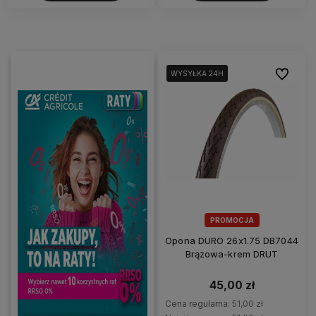
Do ulubi
WYSYŁKA 24H
WYSYŁKA 24H
PROMOCJA
Opona DURO 26x1.75 DB7044
Brązowa-krem DRUT
45,00 zł
Cena regularna:
51,00 zł