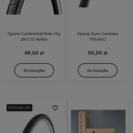
Opona Continental Ride City
Opona Duro Cordoba
26x1.75 Reflex
700x40C
49,00 zł
50,00 zł
Do koszyka
Do koszyka
Do ulubionych
WYSYŁKA 24H
WYSYŁKA 24H
WYSYŁKA 24H