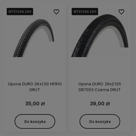
Do ulubionych
Do ulubi
WYSYŁKA 24H
WYSYŁKA 24H
WYSYŁKA 24H
WYSYŁKA 24H
WYSYŁKA 24H
WYSYŁKA 24H
WYSYŁKA 24H
WYSYŁKA 24H
Opona DURO 26x1.50 HF810
Opona DURO 26x2.125
DRUT
DB7053 Czarna DRUT
35,00 zł
39,00 zł
Do koszyka
Do koszyka