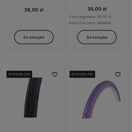
35,00 zł
38,00 zł
Cena regularna:
40,00 zł
Najniższa cena:
29,00 zł
Do koszyka
Do koszyka
Do ulubionych
Do ulubi
WYSYŁKA 24H
WYSYŁKA 24H
WYSYŁKA 24H
WYSYŁKA 24H
WYSYŁKA 24H
WYSYŁKA 24H