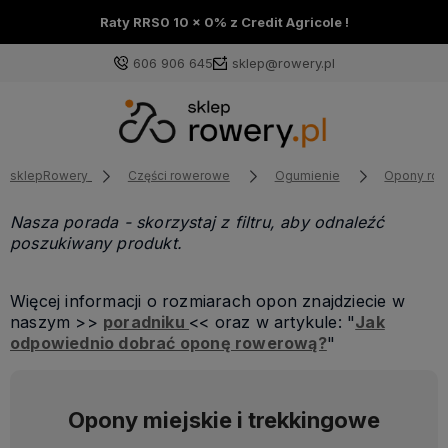
Raty RRS0 10 x 0% z Credit Agricole !
606 906 645
sklep@rowery.pl
sklepRowery
Części rowerowe
Ogumienie
Opony ro
Nasza porada - skorzystaj z filtru, aby odnaleźć
poszukiwany produkt.
Więcej informacji o rozmiarach opon znajdziecie w
naszym >>
poradniku
<< oraz w artykule: "
Jak
odpowiednio dobrać oponę rowerową?
"
Opony miejskie i trekkingowe