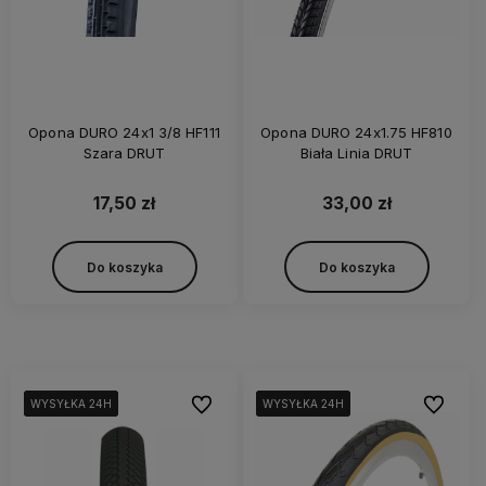
Opona DURO 24x1 3/8 HF111
Opona DURO 24x1.75 HF810
Szara DRUT
Biała Linia DRUT
17,50 zł
33,00 zł
Do koszyka
Do koszyka
Do ulubionych
Do ulubi
WYSYŁKA 24H
WYSYŁKA 24H
WYSYŁKA 24H
WYSYŁKA 24H
WYSYŁKA 24H
WYSYŁKA 24H
WYSYŁKA 24H
WYSYŁKA 24H