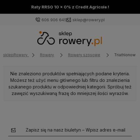
Raty RRS0 10 x 0% z Credit Agricole !
606 906 645
sklep@rowery.pl
sklepRowery
Rowery
Rowery szosowe
Triathlonowe
Nie znaleziono produktów spełniających podane kryteria.
Możesz też użyć menu głównego lub filtru do znalezienia
szukanego produktu w odpowiedniej kategorii. Spróbuj też
zawęzić wyszukiwaną frazę do mniejszej ilości wyrazów.
Zapisz się na nasz biuletyn – Wpisz adres e-mail