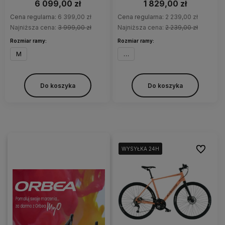
6 099,00 zł
1 829,00 zł
Cena regularna:
6 399,00 zł
Cena regularna:
2 239,00 zł
Najniższa cena:
3 999,00 zł
Najniższa cena:
2 239,00 zł
Rozmiar ramy:
Rozmiar ramy:
M
52
Do koszyka
Do koszyka
Do ulubi
WYSYŁKA 24H
WYSYŁKA 24H
WYSYŁKA 24H