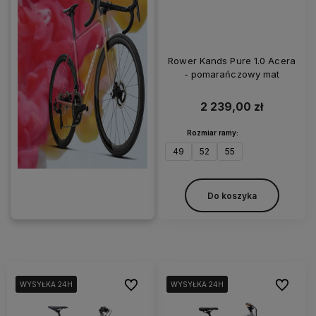
Rower Kands Pure 1.0 Acera
- pomarańczowy mat
2 239,00 zł
Rozmiar ramy:
49
52
55
Do koszyka
Do ulubionych
Do ulubi
WYSYŁKA 24H
WYSYŁKA 24H
WYSYŁKA 24H
WYSYŁKA 24H
WYSYŁKA 24H
WYSYŁKA 24H