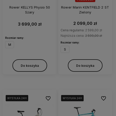
Rower KELLYS Physio 50
Rower Marin KENTFIELD 2 ST
Szary
Zielony
2 099,00 zł
3 699,00 zł
Cena regularna:
2 599,00 zł
Najniższa cena:
2 599,00 zł
Rozmiar ramy:
Rozmiar ramy:
M
S
Do koszyka
Do koszyka
Do ulubionych
Do ulubi
WYSYŁKA 24H
WYSYŁKA 24H
WYSYŁKA 24H
WYSYŁKA 24H
WYSYŁKA 24H
WYSYŁKA 24H
WYSYŁKA 24H
WYSYŁKA 24H