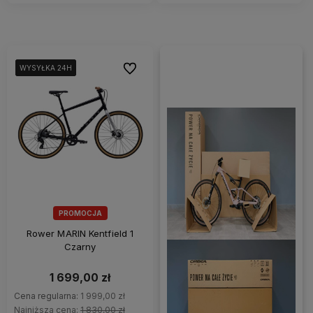
Do ulubionych
WYSYŁKA 24H
WYSYŁKA 24H
WYSYŁKA 24H
WYSYŁKA 24H
PROMOCJA
Rower MARIN Kentfield 1
Czarny
1 699,00 zł
Cena regularna:
1 999,00 zł
Najniższa cena:
1 830,00 zł