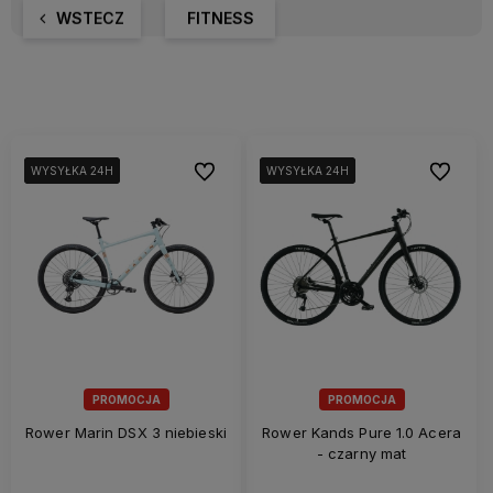
WSTECZ
FITNESS
Do ulubionych
Do ulubi
WYSYŁKA 24H
WYSYŁKA 24H
WYSYŁKA 24H
WYSYŁKA 24H
WYSYŁKA 24H
WYSYŁKA 24H
PROMOCJA
PROMOCJA
Rower Marin DSX 3 niebieski
Rower Kands Pure 1.0 Acera
- czarny mat