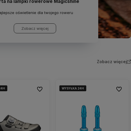
rta na lampki rowerowe Magicshine
ajlepsze oświetlenie dla twojego roweru
Zobacz więcej
Zobacz więcej
24H
24H
WYSYŁKA 24H
WYSYŁKA 24H
WYSYŁKA 24H
Do ulubionych
Do ulub