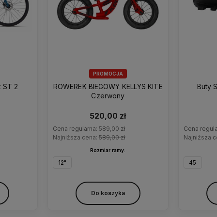
PROMOCJA
x ST 2
ROWEREK BIEGOWY KELLYS KITE
Buty 
Czerwony
520,00 zł
Cena regularna:
589,00 zł
Cena regul
Najniższa cena:
589,00 zł
Najniższa 
Rozmiar ramy:
12"
45
Do koszyka