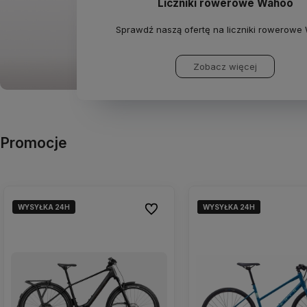
Liczniki rowerowe Wahoo
Sprawdź naszą ofertę na liczniki rowerowe
Zobacz więcej
Promocje
WYSYŁKA 24H
WYSYŁKA 24H
WYSYŁKA 24H
WYSYŁKA 24H
Do ulubionych