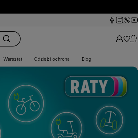
Warsztat
Odzież i ochrona
Blog
Wybierz coś dla siebie z naszej aktualnej
oferty lub zaloguj się, aby przywrócić dodane
produkty do listy z poprzedniej sesji.