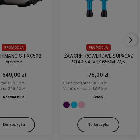
PROMOCJA
PROMOCJA
SHIMANO SH-XC502
ZAWORKI ROWEROWE SUPACAZ
srebrne
STAR VALVEZ 65MM W/5
549,00 zł
75,00 zł
arna:
599,00 zł
Cena regularna:
89,50 zł
cena:
599,00 zł
Najniższa cena:
89,50 zł
Rozmiar buta:
Kolory:
Do koszyka
Do koszyka