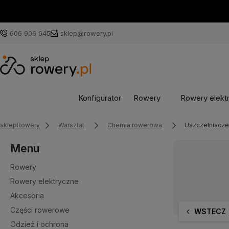
606 906 645
sklep@rowery.pl
Konfigurator
Rowery
Rowery elekt
sklepRowery
Warsztat
Chemia rowerowa
Uszczelniacz
Menu
Rowery
Rowery elektryczne
Akcesoria
Części rowerowe
WSTECZ
Odzież i ochrona