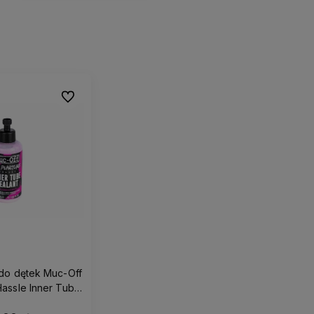
Do ulubionych
do dętek Muc-Off
assle Inner Tube
alant