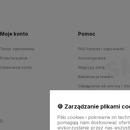
Moje konto
Pomoc
Twoje zamówienia
FAQ Pytania i odpowiedzi
Przechowalnia
Porownywarka
Ustawienia konta
Negocjuj cenę
Reklamacja towaru
Odstąpienie od umowy / Zw
Jak kupować?
Konfigurator
🍪 Zarządzanie plikami co
Pliki cookies i pokrewne im tech
})
pomagają nam dostosować ofert
wykorzystanie przez nas wszystki