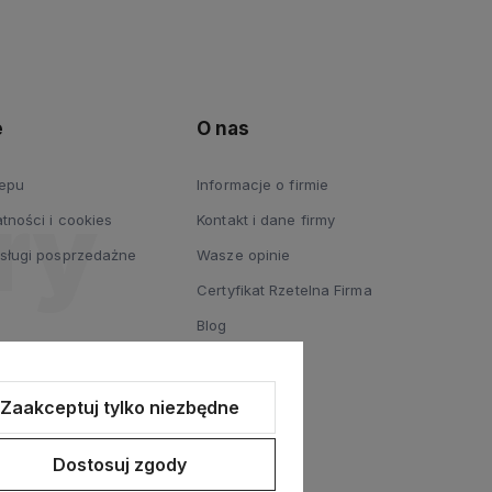
e
O nas
lepu
Informacje o firmie
tności i cookies
Kontakt i dane firmy
usługi posprzedażne
Wasze opinie
Certyfikat Rzetelna Firma
Blog
Zaakceptuj tylko niezbędne
Dostosuj zgody