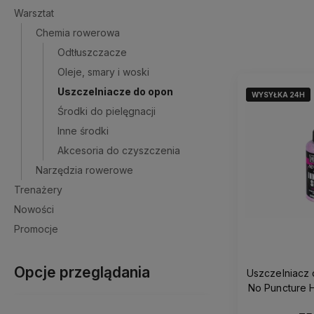
Warsztat
Chemia rowerowa
Odtłuszczacze
Oleje, smary i woski
Uszczelniacze do opon
WYSYŁKA 24H
WYSYŁKA 24H
Środki do pielęgnacji
Inne środki
Akcesoria do czyszczenia
Narzędzia rowerowe
Trenażery
Nowości
Promocje
Opcje przeglądania
Uszczelniacz 
No Puncture H
Se