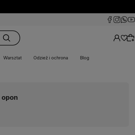
Warsztat
Odzież i ochrona
Blog
Wybierz coś dla siebie z naszej aktualnej
oferty lub zaloguj się, aby przywrócić dodane
 opon
produkty do listy z poprzedniej sesji.