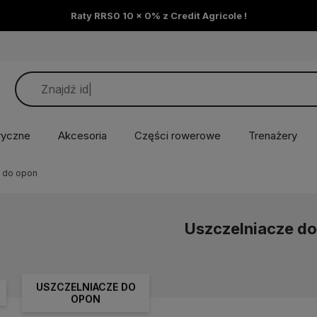
Raty RRS0 10 x 0% z Credit Agricole !
ryczne
Akcesoria
Części rowerowe
Trenażery
e do opon
Uszczelniacze do
USZCZELNIACZE DO
OPON