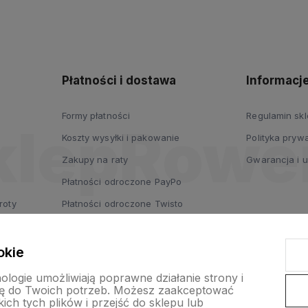
polityce
prywatności
Płatności i dostawa
Informacj
Formy płatności
Regulamin sk
Koszty wysyłki i pakowanie
Polityka prywa
Zakupy na raty
Gwarancja i 
Płatności odroczone PayPo
roty
Płatności odroczone Twisto
Płatności odroczone dla firm
Leasing
okie
nologie umożliwiają poprawne działanie strony i
ę do Twoich potrzeb. Możesz zaakceptować
ch tych plików i przejść do sklepu lub