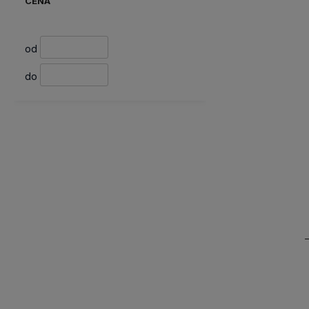
CENA
od
do