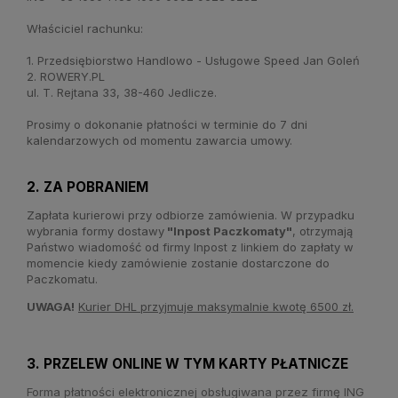
Właściciel rachunku:
1. Przedsiębiorstwo Handlowo - Usługowe Speed Jan Goleń
2. ROWERY.PL
ul. T. Rejtana 33, 38-460 Jedlicze.
Prosimy o dokonanie płatności w terminie do 7 dni
kalendarzowych od momentu zawarcia umowy.
2. ZA POBRANIEM
Zapłata kurierowi przy odbiorze zamówienia. W przypadku
wybrania formy dostawy
"Inpost Paczkomaty"
, otrzymają
Państwo wiadomość od firmy Inpost z linkiem do zapłaty w
momencie kiedy zamówienie zostanie dostarczone do
Paczkomatu.
UWAGA!
Kurier DHL przyjmuje maksymalnie kwotę 6500 zł.
3. PRZELEW ONLINE W TYM KARTY PŁATNICZE
Forma płatności elektronicznej obsługiwana przez firmę ING