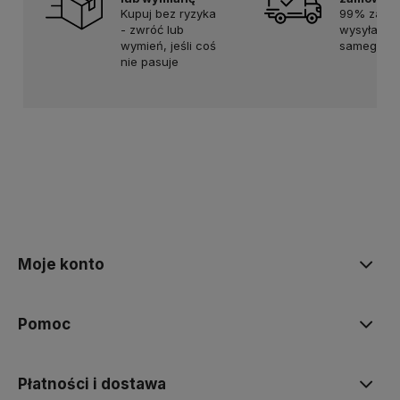
Kupuj bez ryzyka
99% zamó
- zwróć lub
wysyłamy 
wymień, jeśli coś
samego dn
nie pasuje
Moje konto
Pomoc
Płatności i dostawa