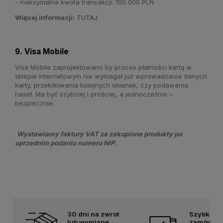
- maksymalna kwota transakcji: 100 000 PLN
Więcej informacji:
TUTAJ
9. Visa Mobile
Visa Mobile zaprojektowano by proces płatności kartą w
sklepie internetowym nie wymagał już wprowadzania danych
karty, przekilkiwania kolejnych okienek, czy podawania
haseł. Ma być szybciej i prościej, a jednocześnie –
bezpiecznie.
Wystawiamy faktury VAT za zakupione produkty po
uprzednim podaniu numeru NIP.
30 dni na zwrot
Szybka w
lub wymianę
zamówień