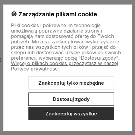
🍪 Zarządzanie plikami cookie
Informacje
Pliki cookies i pokrewne im technologie
umożliwiają poprawne działanie strony i
O nas
pomagają nam dostosować ofertę do Twoich
potrzeb. Możesz zaakceptować wykorzystanie
przez nas wszystkich tych plików i przejść do
sklepu lub dostosować użycie plików do swoich
preferencji, wybierając opcję "Dostosuj zgody".
})
Więcej o plikach cookies przeczytasz w naszej
Polityce prywatności.
Zaakceptuj tylko niezbędne
Sklep internetowy Shoper.pl
Szablon Shoper Modern 3.0™
od
GrowCommerce
Dostosuj zgody
Zaakceptuj wszystkie