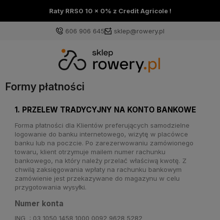
Raty RRS0 10 x 0% z Credit Agricole !
606 906 645
sklep@rowery.pl
Formy płatności
1. PRZELEW TRADYCYJNY NA KONTO BANKOWE
Forma płatności dla Klientów preferujących samodzielne
logowanie do banku internetowego, wizytę w placówce
banku lub na poczcie. Po zarezerwowaniu zamówionego
towaru, klient otrzymuje mailem numer rachunku
bankowego, na który należy przelać właściwą kwotę. Z
chwilą zaksięgowania wpłaty na rachunku bankowym
zamówienie jest przekazywane do magazynu w celu
przygotowania wysyłki.
Numer konta
ING : 03 1050 1458 1000 0092 9628 5282