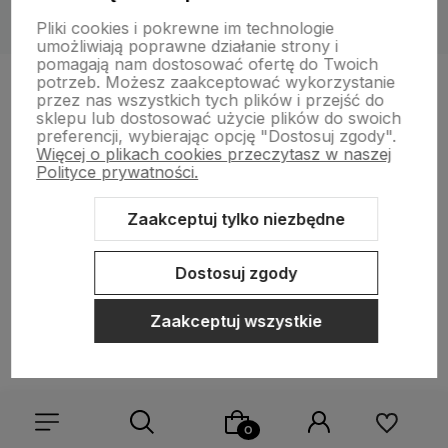
Pliki cookies i pokrewne im technologie
umożliwiają poprawne działanie strony i
pomagają nam dostosować ofertę do Twoich
potrzeb. Możesz zaakceptować wykorzystanie
przez nas wszystkich tych plików i przejść do
sklepu lub dostosować użycie plików do swoich
preferencji, wybierając opcję "Dostosuj zgody".
Więcej o plikach cookies przeczytasz w naszej
30 dni na zwrot
Szybka w
Polityce prywatności.
lub wymianę
zamówień
Kupuj bez ryzyka
99% zamó
- zwróć lub
wysyłamy 
Zaakceptuj tylko niezbędne
wymień, jeśli coś
samego dn
nie pasuje
Dostosuj zgody
Zaakceptuj wszystkie