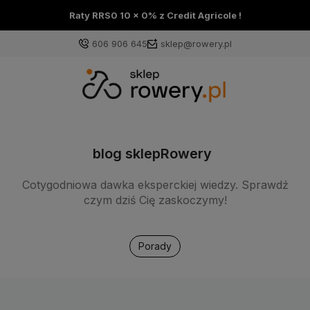
Raty RRS0 10 x 0% z Credit Agricole !
606 906 645
sklep@rowery.pl
blog sklepRowery
Cotygodniowa dawka eksperckiej wiedzy. Sprawdź
czym dziś Cię zaskoczymy!
Porady