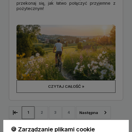
przekonaj się, jak łatwo połączyć przyjemne z
pożytecznym!
CZYTAJ CAŁOŚĆ »
1
2
3
4
🍪 Zarządzanie plikami cookie