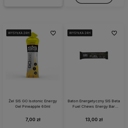
Do ulubionych
Do ulubi
WYSYŁKA 24H
WYSYŁKA 24H
WYSYŁKA 24H
WYSYŁKA 24H
WYSYŁKA 24H
WYSYŁKA 24H
Żel SIS GO Isotonic Energy
Baton Energetyczny SIS Beta
Gel Pineapple 60ml
Fuel Chews Energy Bar
Orange
7,00 zł
13,00 zł