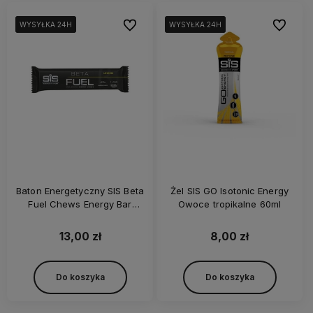
Do ulubionych
Do ulubi
WYSYŁKA 24H
WYSYŁKA 24H
WYSYŁKA 24H
WYSYŁKA 24H
WYSYŁKA 24H
WYSYŁKA 24H
Baton Energetyczny SIS Beta
Żel SIS GO Isotonic Energy
Fuel Chews Energy Bar
Owoce tropikalne 60ml
Lemon 60g
13,00 zł
8,00 zł
Do koszyka
Do koszyka