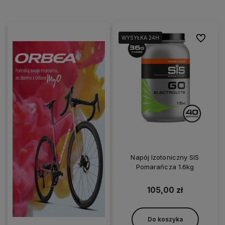
Do ulubi
WYSYŁKA 24H
WYSYŁKA 24H
WYSYŁKA 24H
Napój Izotoniczny SIS
Pomarańcza 1.6kg
105,00 zł
Do koszyka