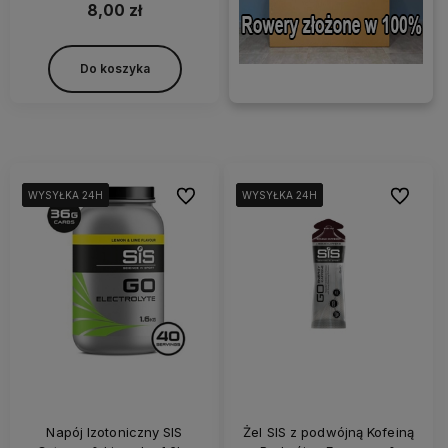
8,00 zł
Do koszyka
Do ulubionych
Do ulubi
WYSYŁKA 24H
WYSYŁKA 24H
WYSYŁKA 24H
WYSYŁKA 24H
WYSYŁKA 24H
WYSYŁKA 24H
WYSYŁKA 24H
WYSYŁKA 24H
Napój Izotoniczny SIS
Żel SIS z podwójną Kofeiną