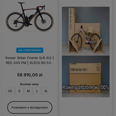
NA ZAMÓWIENIE
Rower Wilier Filante SLR ID2 |
RED AXS PM | KLEOS RD 50 |
Aurora Blue
58 910,00 zł
Rozmiar ramy:
XS
S
M
L
XL
XXL
Powiadom o dostępności