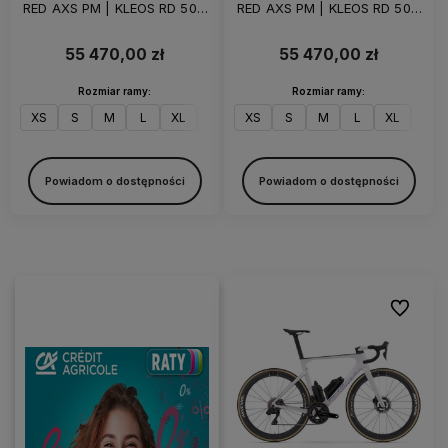
RED AXS PM | KLEOS RD 50 |
RED AXS PM | KLEOS RD 50 |
Lunar Grey
Pure White
55 470,00 zł
55 470,00 zł
Rozmiar ramy:
Rozmiar ramy:
XS
S
M
L
XL
XXL
XS
S
M
L
XL
XXL
Powiadom o dostępności
Powiadom o dostępności
Do ulubi