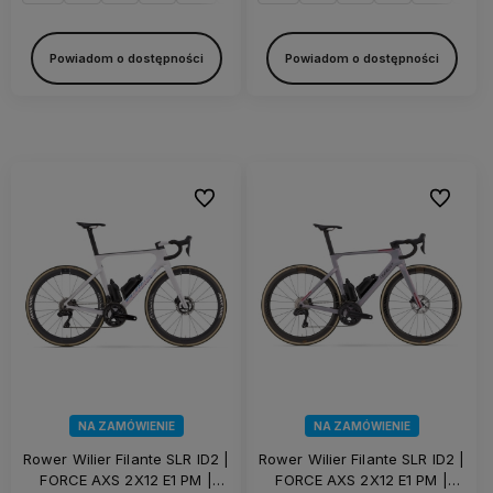
Powiadom o dostępności
Powiadom o dostępności
Do ulubionych
Do ulubi
NA ZAMÓWIENIE
NA ZAMÓWIENIE
Rower Wilier Filante SLR ID2 |
Rower Wilier Filante SLR ID2 |
FORCE AXS 2X12 E1 PM |
FORCE AXS 2X12 E1 PM |