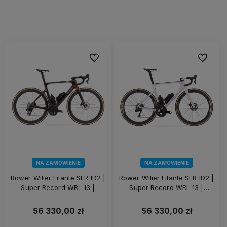
Do ulubionych
Do ulubi
NA ZAMÓWIENIE
NA ZAMÓWIENIE
Rower Wilier Filante SLR ID2 |
Rower Wilier Filante SLR ID2 |
Super Record WRL 13 |
Super Record WRL 13 |
KLEOS RD 50 | Solar Bronze
KLEOS RD 50 | Pure White
56 330,00 zł
56 330,00 zł