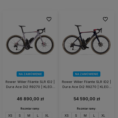
Do ulubionych
Do ulubi
NA ZAMÓWIENIE
NA ZAMÓWIENIE
Rower Wilier Filante SLR ID2 |
Rower Wilier Filante SLR ID2 |
Dura Ace Di2 R9270 | KLEOS
Dura Ace Di2 R9270 | KLEOS
50 | Lunar Grey
50 | Aurora Blue
46 890,00 zł
54 590,00 zł
Rozmiar ramy:
Rozmiar ramy:
XS
S
M
L
XL
XXL
XS
S
M
L
XL
XXL