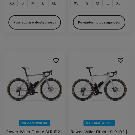
XS
S
M
L
XL
XXL
XS
S
M
L
XL
XXL
Powiadom o dostępności
Powiadom o dostępności
Do ulubionych
Do ulubi
NA ZAMÓWIENIE
NA ZAMÓWIENIE
Rower Wilier Filante SLR ID2 |
Rower Wilier Filante SLR ID2 |