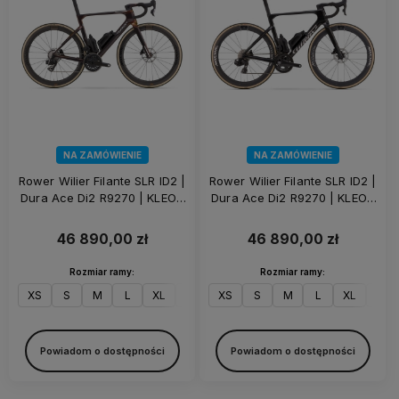
NA ZAMÓWIENIE
NA ZAMÓWIENIE
Rower Wilier Filante SLR ID2 |
Rower Wilier Filante SLR ID2 |
Dura Ace Di2 R9270 | KLEOS
Dura Ace Di2 R9270 | KLEOS
50 | Solar Bronze
50 | Eclipse Black
46 890,00 zł
46 890,00 zł
Rozmiar ramy:
Rozmiar ramy:
XS
S
M
L
XL
XXL
XS
S
M
L
XL
XXL
Powiadom o dostępności
Powiadom o dostępności