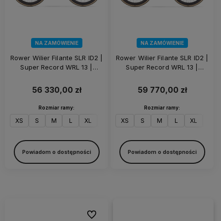
NA ZAMÓWIENIE
NA ZAMÓWIENIE
Rower Wilier Filante SLR ID2 |
Rower Wilier Filante SLR ID2 |
Super Record WRL 13 |
Super Record WRL 13 |
KLEOS RD 50 | Eclipse Black
KLEOS RD 50 | Aurora Blue
56 330,00 zł
59 770,00 zł
Rozmiar ramy:
Rozmiar ramy:
XS
S
M
L
XL
XXL
XS
S
M
L
XL
XXL
Powiadom o dostępności
Powiadom o dostępności
Do ulubionych