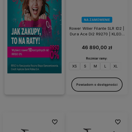
NA ZAMÓWIENIE
Rower Wilier Filante SLR ID2 |
Dura Ace Di2 R9270 | KLEOS
50 | Pure White
46 890,00 zł
Rozmiar ramy:
XS
S
M
L
XL
XXL
Powiadom o dostępności
Do ulubionych
Do ulubi