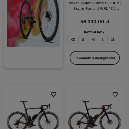
Rower Wilier Filante SLR ID2 |
Super Record WRL 13 |
KLEOS RD 50 | Lunar Grey
56 330,00 zł
Rozmiar ramy:
XS
S
M
L
XL
XXL
Powiadom o dostępności
Do ulubionych
Do ulubi