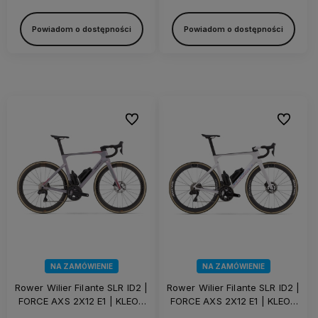
Powiadom o dostępności
Powiadom o dostępności
Do ulubionych
Do ulubi
NA ZAMÓWIENIE
NA ZAMÓWIENIE
Rower Wilier Filante SLR ID2 |
Rower Wilier Filante SLR ID2 |
FORCE AXS 2X12 E1 | KLEOS
FORCE AXS 2X12 E1 | KLEOS
50 | Lunar Grey
50 | Pure White