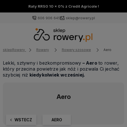
Raty RRS0 10 x 0% z Credit Agricole !
606 906 645
sklep@rowery.pl
sklepRowery
Rowery
Rowery szosowe
Aero
Lekki, sztywny i bezkompromisowy
– Aero
to rower,
który przecina powietrze jak nóż i pozwala Ci jechać
szybciej niż
kiedykolwiek wcześniej.
Aero
WSTECZ
AERO