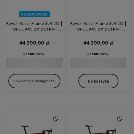
NA ZAMÓWIENIE
Rower Wilier Filante SLR ID2 |
Rower Wilier Filante SLR ID2 |
FORCE AXS 2X12 E1 PM |
FORCE AXS 2X12 E1 PM |
KLEOS 50 | Solar Bronze
KLEOS 50 | Eclipse Black
44 290,00 zł
44 290,00 zł
Rozmiar ramy:
Rozmiar ramy:
Do koszyka
Powiadom o dostępności
Do ulubionych
Do ulubi