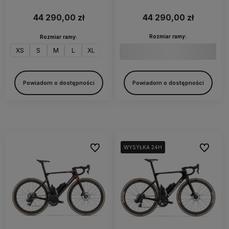
KLEOS 50 | Pure White
KLEOS 50 | Lunar Grey
44 290,00 zł
44 290,00 zł
Rozmiar ramy:
Rozmiar ramy:
XS
S
M
L
XL
XXL
Powiadom o dostępności
Powiadom o dostępności
Do ulubionych
Do ulubi
WYSYŁKA 24H
WYSYŁKA 24H
WYSYŁKA 24H