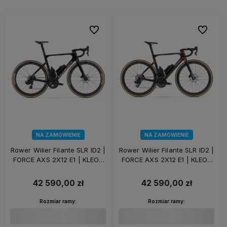
Do ulubionych
Do ulubi
NA ZAMÓWIENIE
NA ZAMÓWIENIE
Rower Wilier Filante SLR ID2 |
Rower Wilier Filante SLR ID2 |
FORCE AXS 2X12 E1 | KLEOS
FORCE AXS 2X12 E1 | KLEOS
50 | Eclipse Black
50 | Solar Bronze
42 590,00 zł
42 590,00 zł
Rozmiar ramy:
Rozmiar ramy: