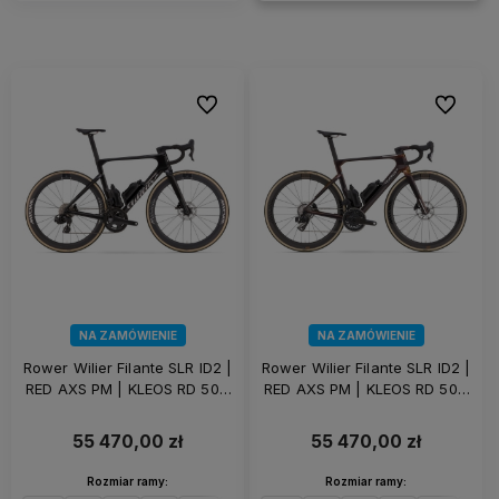
Do ulubionych
Do ulubi
NA ZAMÓWIENIE
NA ZAMÓWIENIE
Rower Wilier Filante SLR ID2 |
Rower Wilier Filante SLR ID2 |
RED AXS PM | KLEOS RD 50 |
RED AXS PM | KLEOS RD 50 |
Eclipse Black
Solar Bronze
55 470,00 zł
55 470,00 zł
Rozmiar ramy:
Rozmiar ramy: