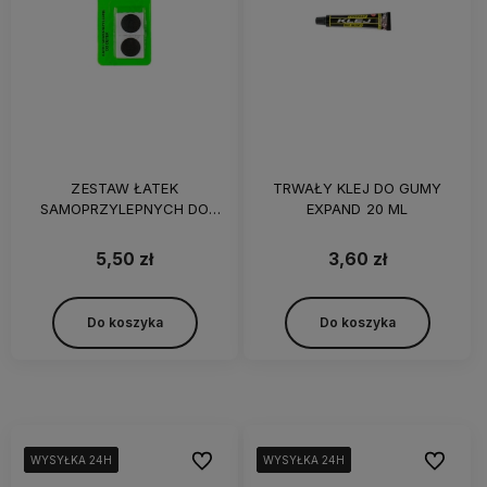
ZESTAW ŁATEK
TRWAŁY KLEJ DO GUMY
SAMOPRZYLEPNYCH DO
EXPAND 20 ML
DĘTEK EXPAND
5,50 zł
3,60 zł
Do koszyka
Do koszyka
Do ulubionych
Do ulubi
WYSYŁKA 24H
WYSYŁKA 24H
WYSYŁKA 24H
WYSYŁKA 24H
WYSYŁKA 24H
WYSYŁKA 24H
WYSYŁKA 24H
WYSYŁKA 24H