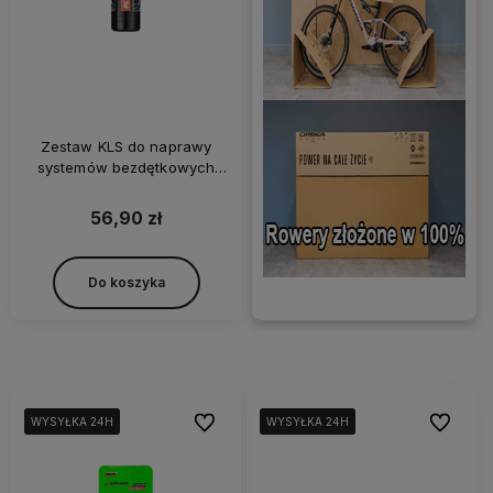
Zestaw KLS do naprawy
systemów bezdętkowych
NOTUBY
56,90 zł
Do koszyka
Do ulubionych
Do ulubi
WYSYŁKA 24H
WYSYŁKA 24H
WYSYŁKA 24H
WYSYŁKA 24H
WYSYŁKA 24H
WYSYŁKA 24H