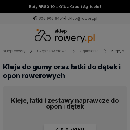
Raty RRS0 10 x 0% z Credit Agricole !
606 906 645
sklep@rowery.pl
sklepRowery
Części rowerowe
Ogumienie
Kleje, łat
Kleje do gumy oraz łatki do dętek i
opon rowerowych
Kleje, łatki i zestawy naprawcze do
opon i dętek
KLEJE, ŁATKI I