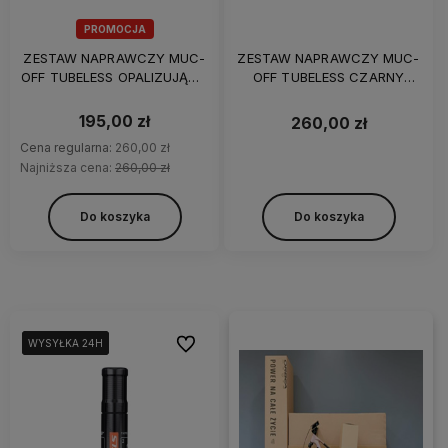
PROMOCJA
ZESTAW NAPRAWCZY MUC-
ZESTAW NAPRAWCZY MUC-
OFF TUBELESS OPALIZUJĄCY
OFF TUBELESS CZARNY
Stealth Tubeless Puncture
Stealth Tubeless Puncture
Plugs Iridescent
Plugs Matt Black
195,00 zł
260,00 zł
Cena regularna:
260,00 zł
Najniższa cena:
260,00 zł
Do koszyka
Do koszyka
Do ulubionych
WYSYŁKA 24H
WYSYŁKA 24H
WYSYŁKA 24H