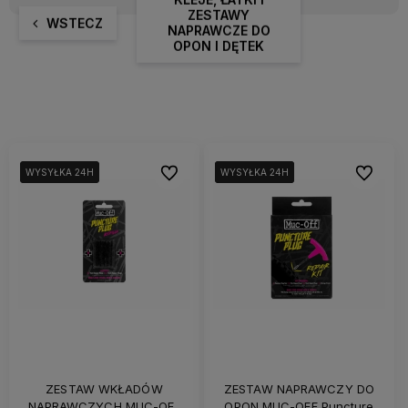
ZESTAWY
WSTECZ
NAPRAWCZE DO
OPON I DĘTEK
Do ulubionych
Do ulubi
WYSYŁKA 24H
WYSYŁKA 24H
WYSYŁKA 24H
WYSYŁKA 24H
WYSYŁKA 24H
ZESTAW WKŁADÓW
ZESTAW NAPRAWCZY DO
NAPRAWCZYCH MUC-OFF
OPON MUC-OFF Puncture