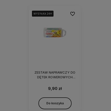
Do ulubionych
WYSYŁKA 24H
WYSYŁKA 24H
WYSYŁKA 24H
WYSYŁKA 24H
ZESTAW NAPRAWCZY DO
DĘTEK ROWEROWYCH
EXPAND EXPRESS
9,90 zł
Do koszyka