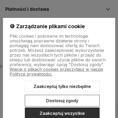
Płatności i dostawa
🍪 Zarządzanie plikami cookie
Informacje
Pliki cookies i pokrewne im technologie
umożliwiają poprawne działanie strony i
O nas
pomagają nam dostosować ofertę do Twoich
potrzeb. Możesz zaakceptować wykorzystanie
przez nas wszystkich tych plików i przejść do
sklepu lub dostosować użycie plików do swoich
preferencji, wybierając opcję "Dostosuj zgody".
})
Więcej o plikach cookies przeczytasz w naszej
Polityce prywatności.
Zaakceptuj tylko niezbędne
Sklep internetowy Shoper.pl
Szablon Shoper Modern 3.0™
od
GrowCommerce
Dostosuj zgody
Pokaż filtry
Zaakceptuj wszystkie