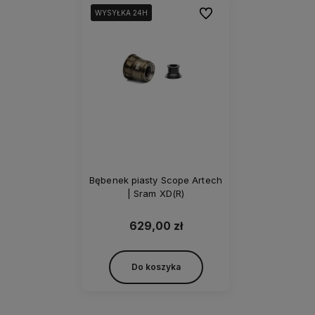
Do ulubionych
WYSYŁKA 24H
WYSYŁKA 24H
Bębenek piasty Scope Artech
| Sram XD(R)
629,00 zł
Do koszyka