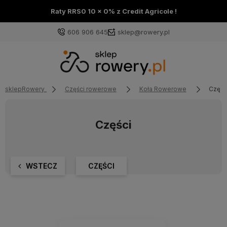
Raty RRS0 10 x 0% z Credit Agricole !
606 906 645
sklep@rowery.pl
sklepRowery
Części rowerowe
Koła Rowerowe
Częśc
Części
WSTECZ
CZĘŚCI