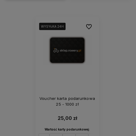
Do ulubionych
WYSYŁKA 24H
WYSYŁKA 24H
WYSYŁKA 24H
Voucher karta podarunkowa
25 - 1000 zł
25,00 zł
Wartość karty podarunkowej: