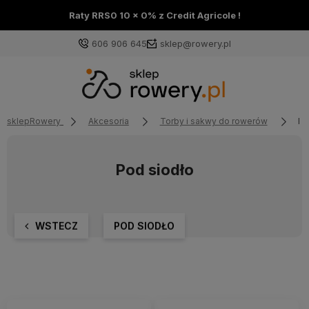
Raty RRS0 10 x 0% z Credit Agricole !
606 906 645
sklep@rowery.pl
sklepRowery
Akcesoria
Torby i sakwy do rowerów
Po
Pod siodło
WSTECZ
POD SIODŁO