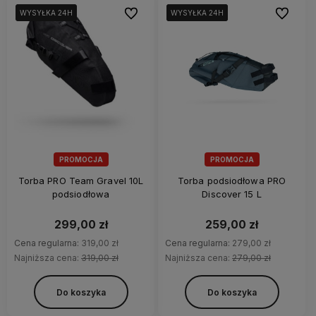
Do ulubionych
Do ulubi
WYSYŁKA 24H
WYSYŁKA 24H
WYSYŁKA 24H
WYSYŁKA 24H
WYSYŁKA 24H
PROMOCJA
PROMOCJA
Torba PRO Team Gravel 10L
Torba podsiodłowa PRO
podsiodłowa
Discover 15 L
299,00 zł
259,00 zł
Cena regularna:
319,00 zł
Cena regularna:
279,00 zł
Najniższa cena:
319,00 zł
Najniższa cena:
279,00 zł
Do koszyka
Do koszyka