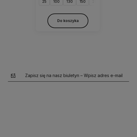
25
100
130
150
200
300
400
5
Do koszyka
Zapisz się na nasz biuletyn – Wpisz adres e-mail
polityce prywatności