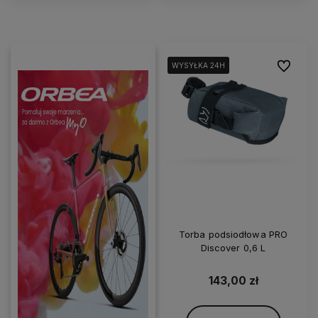
Do ulubi
WYSYŁKA 24H
WYSYŁKA 24H
WYSYŁKA 24H
Torba podsiodłowa PRO
Discover 0,6 L
143,00 zł