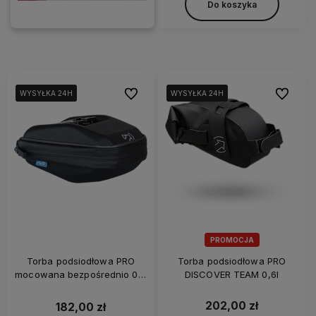
Do koszyka
Do ulubionych
Do ulubi
WYSYŁKA 24H
WYSYŁKA 24H
WYSYŁKA 24H
WYSYŁKA 24H
WYSYŁKA 24H
WYSYŁKA 24H
PROMOCJA
Torba podsiodłowa PRO
Torba podsiodłowa PRO
mocowana bezpośrednio 0,6
DISCOVER TEAM 0,6l
L
202,00 zł
182,00 zł