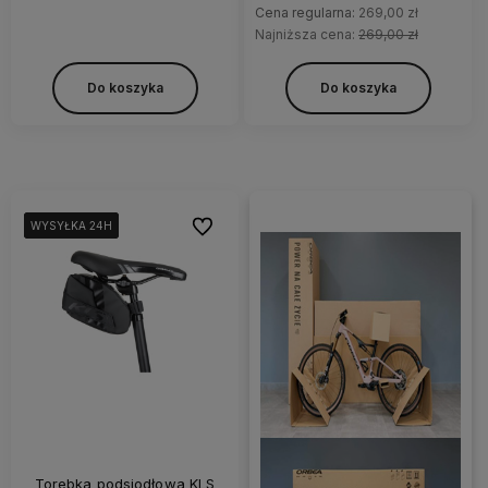
Cena regularna:
269,00 zł
Najniższa cena:
269,00 zł
Do koszyka
Do koszyka
Do ulubionych
WYSYŁKA 24H
WYSYŁKA 24H
WYSYŁKA 24H
WYSYŁKA 24H
Torebka podsiodłowa KLS