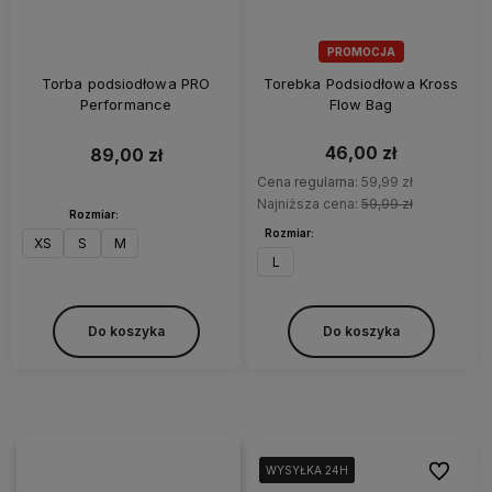
PROMOCJA
Torba podsiodłowa PRO
Torebka Podsiodłowa Kross
Performance
Flow Bag
46,00 zł
89,00 zł
Cena regularna:
59,99 zł
Najniższa cena:
59,99 zł
Rozmiar:
Rozmiar:
XS
S
M
L
Do koszyka
Do koszyka
Do ulubi
WYSYŁKA 24H
WYSYŁKA 24H
WYSYŁKA 24H
WYSYŁKA 24H