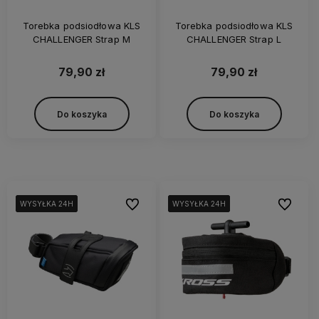
Torebka podsiodłowa KLS
Torebka podsiodłowa KLS
CHALLENGER Strap M
CHALLENGER Strap L
79,90 zł
79,90 zł
Do koszyka
Do koszyka
Do ulubionych
Do ulubi
WYSYŁKA 24H
WYSYŁKA 24H
WYSYŁKA 24H
WYSYŁKA 24H
WYSYŁKA 24H
WYSYŁKA 24H
WYSYŁKA 24H
WYSYŁKA 24H