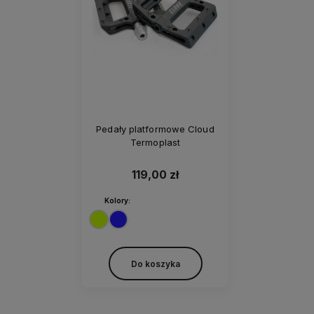
Pedały platformowe Cloud
Termoplast
119,00 zł
Kolory:
Do koszyka