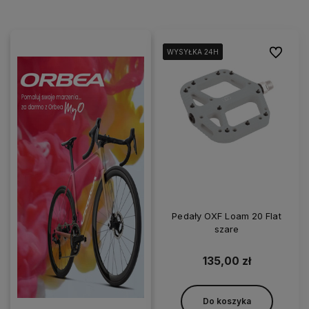
Do ulubi
WYSYŁKA 24H
WYSYŁKA 24H
WYSYŁKA 24H
Pedały OXF Loam 20 Flat
szare
135,00 zł
Do koszyka