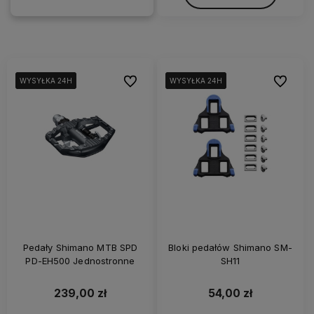
Do ulubionych
Do ulubi
WYSYŁKA 24H
WYSYŁKA 24H
WYSYŁKA 24H
WYSYŁKA 24H
WYSYŁKA 24H
WYSYŁKA 24H
Pedały Shimano MTB SPD
Bloki pedałów Shimano SM-
PD-EH500 Jednostronne
SH11
239,00 zł
54,00 zł