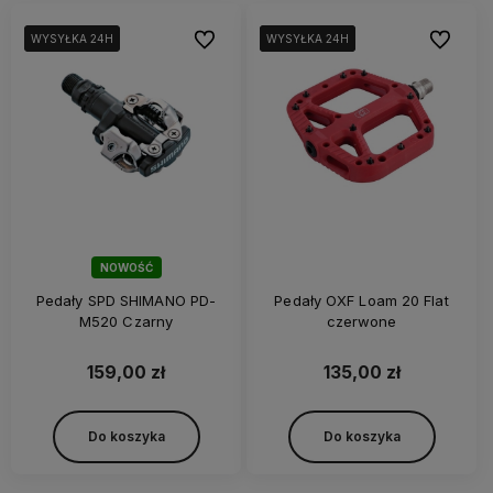
Do ulubionych
Do ulubi
WYSYŁKA 24H
WYSYŁKA 24H
WYSYŁKA 24H
WYSYŁKA 24H
WYSYŁKA 24H
NOWOŚĆ
Pedały SPD SHIMANO PD-
Pedały OXF Loam 20 Flat
M520 Czarny
czerwone
159,00 zł
135,00 zł
Do koszyka
Do koszyka