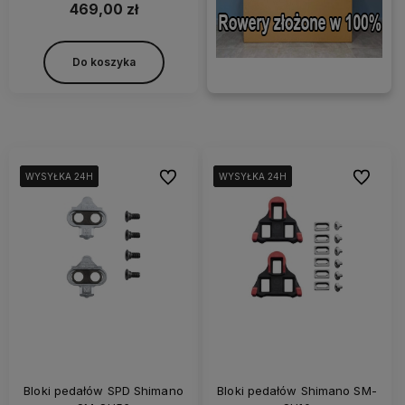
469,00 zł
Do koszyka
Do ulubionych
Do ulubi
WYSYŁKA 24H
WYSYŁKA 24H
WYSYŁKA 24H
WYSYŁKA 24H
WYSYŁKA 24H
WYSYŁKA 24H
WYSYŁKA 24H
WYSYŁKA 24H
Bloki pedałów SPD Shimano
Bloki pedałów Shimano SM-