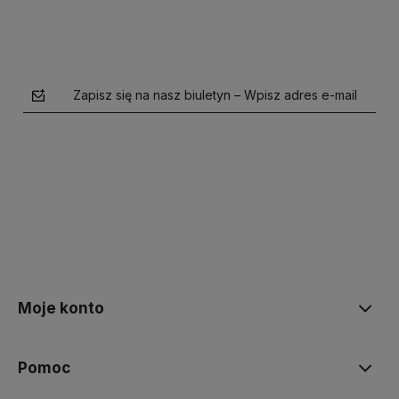
Zapisz się na nasz biuletyn – Wpisz adres e-mail
polityce prywatności
Moje konto
Pomoc