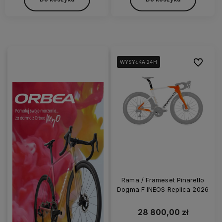
Do ulubi
WYSYŁKA 24H
WYSYŁKA 24H
WYSYŁKA 24H
Rama / Frameset Pinarello
Dogma F INEOS Replica 2026
28 800,00 zł