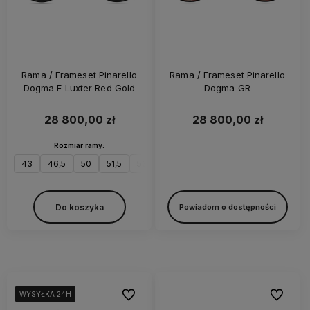
Rama / Frameset Pinarello
Rama / Frameset Pinarello
Dogma F Luxter Red Gold
Dogma GR
28 800,00 zł
28 800,00 zł
Rozmiar ramy:
43
46,5
50
51,5
53
54
55
56
57,5
59,5
6
Do koszyka
Powiadom o dostępności
Do ulubionych
Do ulubi
WYSYŁKA 24H
WYSYŁKA 24H
WYSYŁKA 24H
WYSYŁKA 24H