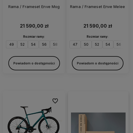
Rama / Frameset Enve Mog
Rama / Frameset Enve Melee
21 590,00 zł
21 590,00 zł
Rozmiar ramy:
Rozmiar ramy:
49
52
54
56
58
60
47
50
52
54
56
58
Powiadom o dostępności
Powiadom o dostępności
Do ulubionych