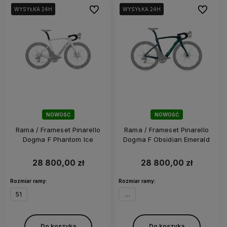
Do ulubionych
Do ulubi
WYSYŁKA 24H
WYSYŁKA 24H
WYSYŁKA 24H
WYSYŁKA 24H
WYSYŁKA 24H
WYSYŁKA 24H
NOWOŚĆ
NOWOŚĆ
Rama / Frameset Pinarello
Rama / Frameset Pinarello
Dogma F Phantom Ice
Dogma F Obsidian Emerald
28 800,00 zł
28 800,00 zł
Rozmiar ramy:
Rozmiar ramy:
51
53
Do koszyka
Do koszyka