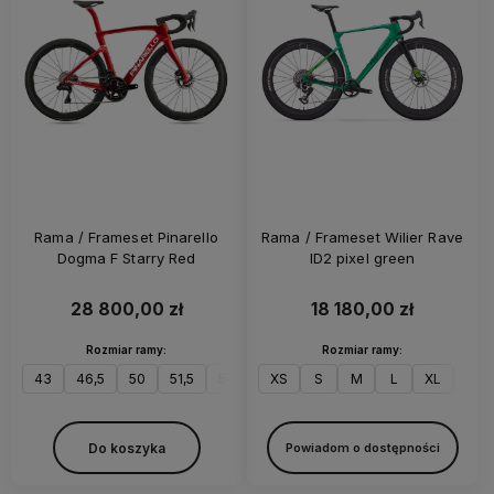
Rama / Frameset Pinarello
Rama / Frameset Wilier Rave
Dogma F Starry Red
ID2 pixel green
28 800,00 zł
18 180,00 zł
Rozmiar ramy:
Rozmiar ramy:
43
46,5
50
51,5
54
55
XS
56
S
57,5
M
L
59,5
XL
62
XXL
Do koszyka
Powiadom o dostępności