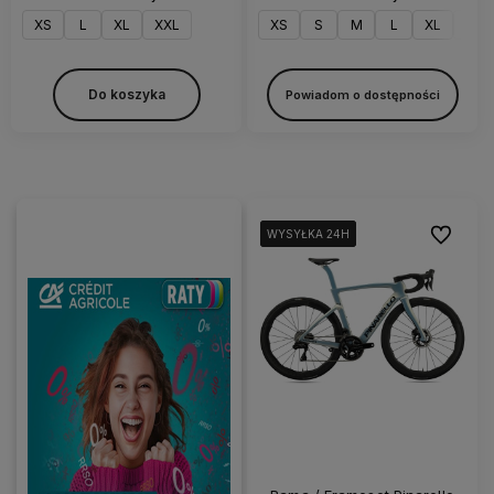
XS
L
XL
XXL
XS
S
M
L
XL
XXL
Do koszyka
Powiadom o dostępności
Do ulubi
WYSYŁKA 24H
WYSYŁKA 24H
WYSYŁKA 24H
WYSYŁKA 24H