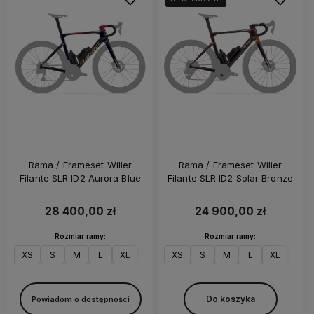
Rama / Frameset Wilier
Rama / Frameset Wilier
Filante SLR ID2 Aurora Blue
Filante SLR ID2 Solar Bronze
28 400,00 zł
24 900,00 zł
Rozmiar ramy:
Rozmiar ramy:
XS
S
M
L
XL
XXL
XS
S
M
L
XL
XXL
Do koszyka
Powiadom o dostępności