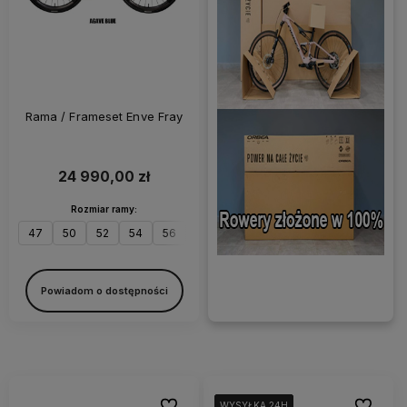
Rama / Frameset Enve Fray
24 990,00 zł
Rozmiar ramy:
47
50
52
54
56
58
60
Powiadom o dostępności
Do ulubionych
Do ulubi
WYSYŁKA 24H
WYSYŁKA 24H
WYSYŁKA 24H
WYSYŁKA 24H