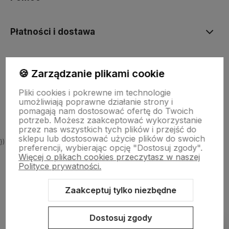
Płatności i dostawa
Informacje
🍪 Zarządzanie plikami cookie
Pliki cookies i pokrewne im technologie
O nas
umożliwiają poprawne działanie strony i
pomagają nam dostosować ofertę do Twoich
potrzeb. Możesz zaakceptować wykorzystanie
przez nas wszystkich tych plików i przejść do
sklepu lub dostosować użycie plików do swoich
})
preferencji, wybierając opcję "Dostosuj zgody".
Więcej o plikach cookies przeczytasz w naszej
Polityce prywatności.
Zaakceptuj tylko niezbędne
Sklep internetowy Shoper.pl
Szablon Shoper Modern 3.0™
od
GrowCommerce
Dostosuj zgody