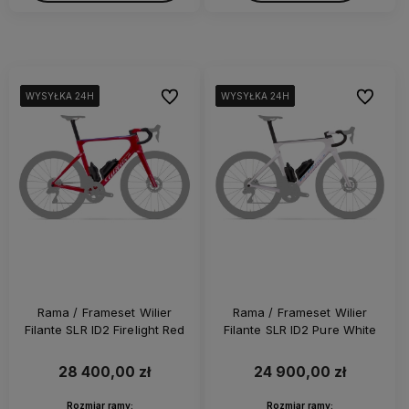
Do ulubionych
Do ulubi
WYSYŁKA 24H
WYSYŁKA 24H
WYSYŁKA 24H
WYSYŁKA 24H
WYSYŁKA 24H
WYSYŁKA 24H
WYSYŁKA 24H
WYSYŁKA 24H
WYSYŁKA 24H
WYSYŁKA 24H
Rama / Frameset Wilier
Rama / Frameset Wilier
Filante SLR ID2 Firelight Red
Filante SLR ID2 Pure White
28 400,00 zł
24 900,00 zł
Rozmiar ramy:
Rozmiar ramy: