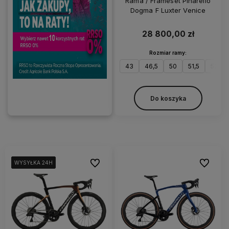
Rama / Frameset Pinarello
Dogma F Luxter Venice
28 800,00 zł
Rozmiar ramy:
43
46,5
50
51,5
53
Do koszyka
Do ulubionych
Do ulubi
WYSYŁKA 24H
WYSYŁKA 24H
WYSYŁKA 24H
WYSYŁKA 24H