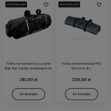
Do ulubionych
Do ulubi
WYSYŁKA 24H
WYSYŁKA 24H
WYSYŁKA 24H
WYSYŁKA 24H
WYSYŁKA 24H
WYSYŁKA 24H
Torba na kierownicę Lezyne
Torba na kierownicę PRO
Bab Bar Caddy wodoodporna
Discover 8 L
281,00 zł
229,00 zł
Do koszyka
Do koszyka