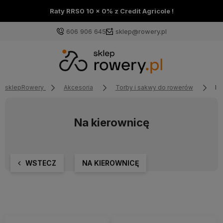
Raty RRS0 10 x 0% z Credit Agricole !
606 906 645
sklep@rowery.pl
sklepRowery
Akcesoria
Torby i sakwy do rowerów
Na
Na kierownicę
WSTECZ
NA KIEROWNICĘ