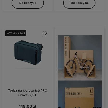
Do koszyka
Do koszyka
Do ulubionych
WYSYŁKA 24H
WYSYŁKA 24H
WYSYŁKA 24H
Torba na kierownicę PRO
Gravel 2,5 L
149,00 zł