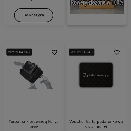
Do koszyka
Do ulubionych
Do ulubi
WYSYŁKA 24H
WYSYŁKA 24H
WYSYŁKA 24H
WYSYŁKA 24H
WYSYŁKA 24H
WYSYŁKA 24H
Torba na kierownicę Kellys
Voucher karta podarunkowa
Giron
25 - 1000 zł