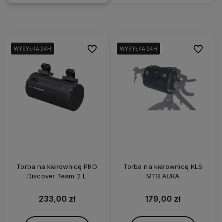
Do ulubionych
Do ulubi
WYSYŁKA 24H
WYSYŁKA 24H
WYSYŁKA 24H
WYSYŁKA 24H
WYSYŁKA 24H
WYSYŁKA 24H
Torba na kierownicę PRO
Torba na kierownicę KLS
Discover Team 2 L
MTB AURA
233,00 zł
179,00 zł