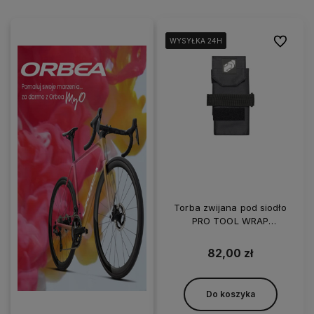
Do ulubi
WYSYŁKA 24H
WYSYŁKA 24H
WYSYŁKA 24H
Torba zwijana pod siodło
PRO TOOL WRAP
Performance
82,00 zł
Do koszyka