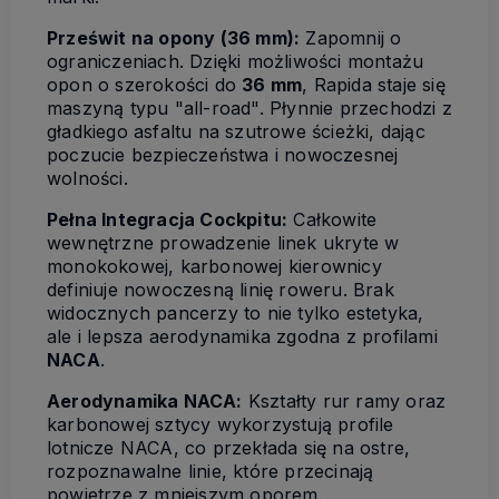
Prześwit na opony (36 mm):
Zapomnij o
ograniczeniach. Dzięki możliwości montażu
opon o szerokości do
36 mm
, Rapida staje się
maszyną typu "all-road". Płynnie przechodzi z
gładkiego asfaltu na szutrowe ścieżki, dając
poczucie bezpieczeństwa i nowoczesnej
wolności.
Pełna Integracja Cockpitu:
Całkowite
wewnętrzne prowadzenie linek ukryte w
monokokowej, karbonowej kierownicy
definiuje nowoczesną linię roweru. Brak
widocznych pancerzy to nie tylko estetyka,
ale i lepsza aerodynamika zgodna z profilami
NACA
.
Aerodynamika NACA:
Kształty rur ramy oraz
karbonowej sztycy wykorzystują profile
lotnicze NACA, co przekłada się na ostre,
rozpoznawalne linie, które przecinają
powietrze z mniejszym oporem.