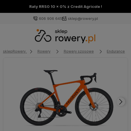
Raty RRS0 10 x 0% z Credit Agricole !
606 906 645
sklep@rowery.pl
sklepRowery
Rowery
Rowery szosowe
Endurance