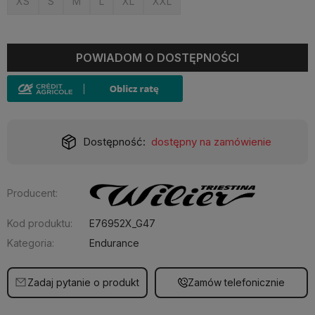
XS
S
M
L
XL
XXL
POWIADOM O DOSTĘPNOŚCI
Dostępność:
dostępny na zamówienie
Producent:
Kod produktu:
E76952X_G47
Kategoria:
Endurance
Zadaj pytanie o produkt
Zamów telefonicznie