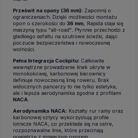
Prześwit na opony (36 mm):
Zapomnij o
ograniczeniach. Dzięki możliwości montażu
opon o szerokości do
36 mm
, Rapida staje się
maszyną typu "all-road". Płynnie przechodzi z
gładkiego asfaltu na szutrowe ścieżki, dając
poczucie bezpieczeństwa i nowoczesnej
wolności.
Pełna Integracja Cockpitu:
Całkowite
wewnętrzne prowadzenie linek ukryte w
monokokowej, karbonowej kierownicy
definiuje nowoczesną linię roweru. Brak
widocznych pancerzy to nie tylko estetyka,
ale i lepsza aerodynamika zgodna z profilami
NACA
.
Aerodynamika NACA:
Kształty rur ramy oraz
karbonowej sztycy wykorzystują profile
lotnicze NACA, co przekłada się na ostre,
rozpoznawalne linie, które przecinają
powietrze z mniejszym oporem.