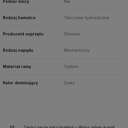
Pomiar mocy
Nie
Rodzaj hamulca
Tarczowe hydrauliczne
Producent osprzętu
Shimano
Rodzaj napędu
Mechaniczny
Materiał ramy
Carbon
Kolor dominujący
Szary
Zapisz się na nasz biuletyn – Wpisz adres e-mail