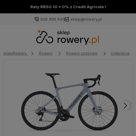
Raty RRS0 10 x 0% z Credit Agricole !
606 906 645
sklep@rowery.pl
sklepRowery
Rowery
Rowery szosowe
Endurance