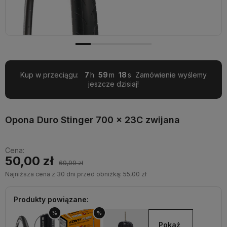
Kup w przeciągu:
7
59
17
Zamówienie wyślemy
jeszcze dzisiaj!
Opona Duro Stinger 700 x 23C zwijana
Cena:
50,00 zł
69,99 zł
Najniższa cena z 30 dni przed obniżką:
55,00 zł
Produkty powiązane:
%
%
Pokaż 