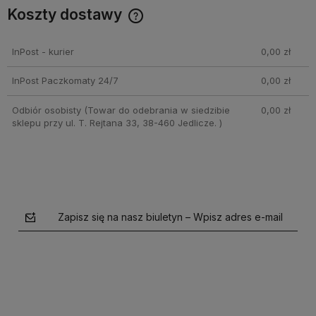
Koszty dostawy
Cena nie zawiera ewentualnych kosztów płatności
InPost - kurier
0,00 zł
InPost Paczkomaty 24/7
0,00 zł
Odbiór osobisty
(Towar do odebrania w siedzibie
0,00 zł
sklepu przy ul. T. Rejtana 33, 38-460 Jedlicze. )
Zapisz się na nasz biuletyn – Wpisz adres e-mail