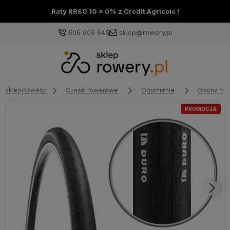
Raty RRS0 10 x 0% z Credit Agricole !
606 906 645
sklep@rowery.pl
sklepRowery
Części rowerowe
Ogumienie
Opony ro
PROMOCJA