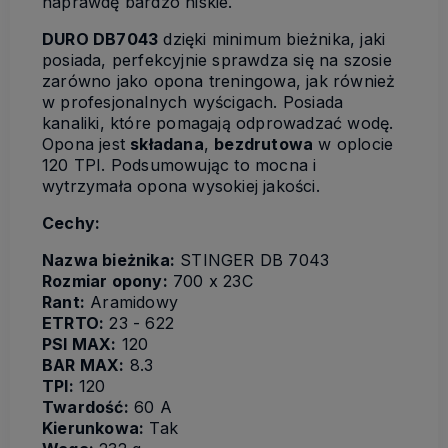
naprawdę bardzo niskie.
DURO DB7043
dzięki minimum bieżnika, jaki
posiada, perfekcyjnie sprawdza się na szosie
zarówno jako opona treningowa, jak również
w profesjonalnych wyścigach. Posiada
kanaliki, które pomagają odprowadzać wodę.
Opona jest
składana
,
bezdrutowa
w oplocie
120 TPI. Podsumowując to mocna i
wytrzymała opona wysokiej jakości.
Cechy:
Nazwa bieżnika:
STINGER DB 7043
Rozmiar opony:
700 x 23C
Rant:
Aramidowy
ETRTO:
23 - 622
PSI MAX:
120
BAR MAX:
8.3
TPI:
120
Twardość:
60 A
Kierunkowa:
Tak