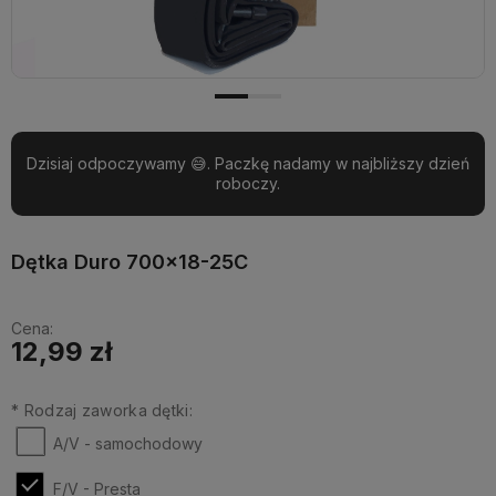
Dzisiaj odpoczywamy 😅. Paczkę nadamy w najbliższy dzień
roboczy.
Dętka Duro 700x18-25C
Cena:
12,99 zł
*
Rodzaj zaworka dętki:
A/V - samochodowy
F/V - Presta