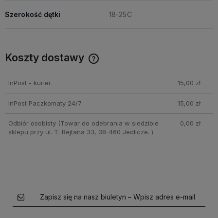
Szerokość dętki
18-25C
Koszty dostawy
Cena nie zawiera ewentualnych kosztów płatności
InPost - kurier
15,00 zł
InPost Paczkomaty 24/7
15,00 zł
Odbiór osobisty
(Towar do odebrania w siedzibie
0,00 zł
sklepu przy ul. T. Rejtana 33, 38-460 Jedlicze. )
Zapisz się na nasz biuletyn – Wpisz adres e-mail