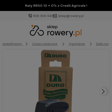
Raty RRS0 10 x 0% z Credit Agricole !
606 906 645
sklep@rowery.pl
sklepRowery
Części rowerowe
Ogumienie
Dętki row