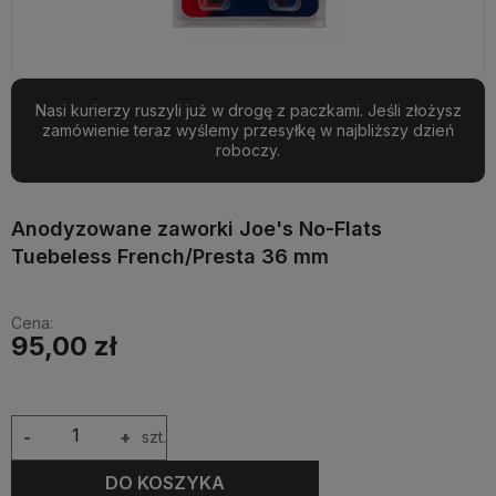
Nasi kurierzy ruszyli już w drogę z paczkami. Jeśli złożysz
zamówienie teraz wyślemy przesyłkę w najbliższy dzień
roboczy.
Anodyzowane zaworki Joe's No-Flats
Tuebeless French/Presta 36 mm
Cena:
95,00 zł
-
+
szt.
DO KOSZYKA