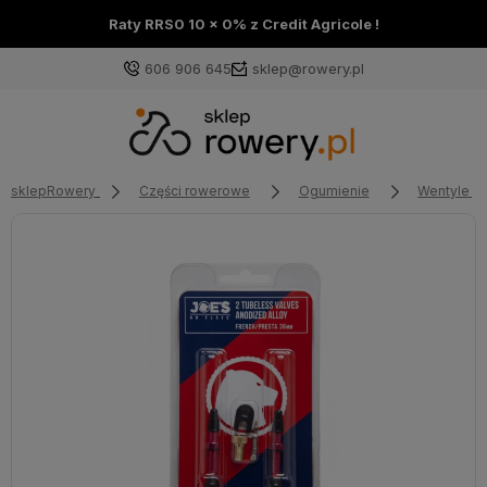
Raty RRS0 10 x 0% z Credit Agricole !
606 906 645
sklep@rowery.pl
sklepRowery
Części rowerowe
Ogumienie
Wentyle T