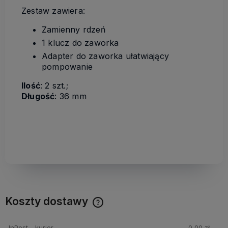
Zestaw zawiera:
Zamienny rdzeń
1 klucz do zaworka
Adapter do zaworka ułatwiający
pompowanie
Ilość
: 2 szt.;
Długość
: 36 mm
Koszty dostawy
Cena nie zawiera ewentualnych kosztów płatności
InPost - kurier
0,00 zł