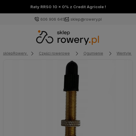
Raty RRS0 10 x 0% z Credit Agricole !
606 906 645
sklep@rowery.pl
sklepRowery
Części rowerowe
Ogumienie
Wentyle T