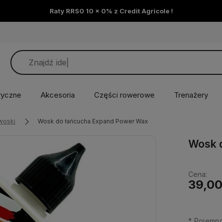
Raty RRS0 10 x 0% z Credit Agricole !
ryczne
Akcesoria
Części rowerowe
Trenażery
 woski
Wosk do łańcucha Expand Power Wax
Wosk 
Cena:
39,00
*
Pojemno