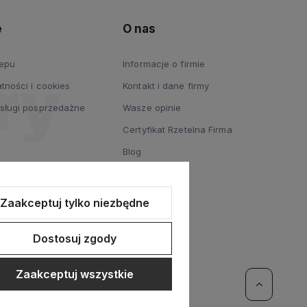
e
O nas
lepu
Informacje o firmie
tności i cookies
Kontakt i dane firmy
usługi posprzedażne
Wasze opinie
Certyfikat Rzetelna Firma
Blog
Zaakceptuj tylko niezbędne
Dostosuj zgody
Zaakceptuj wszystkie
erce