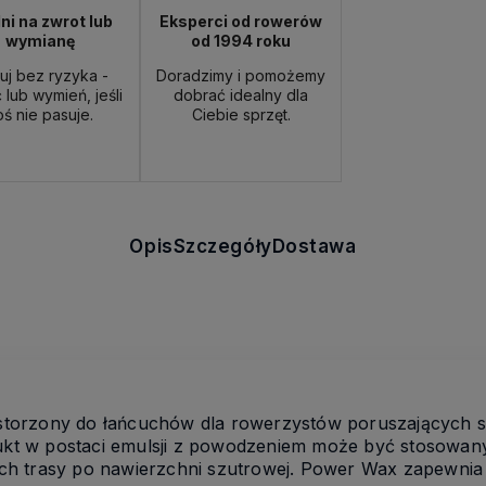
ni na zwrot lub
Eksperci od rowerów
wymianę
od 1994 roku
uj bez ryzyka -
Doradzimy i pomożemy
 lub wymień, jeśli
dobrać idealny dla
oś nie pasuje.
Ciebie sprzęt.
Opis
Szczegóły
Dostawa
orzony do łańcuchów dla rowerzystów poruszających si
t w postaci emulsji z powodzeniem może być stosowan
h trasy po nawierzchni szutrowej. Power Wax zapewnia 