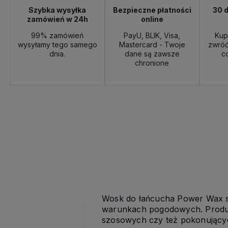
Szybka wysyłka
Bezpieczne płatności
30 d
zamówień w 24h
online
99% zamówień
PayU, BLIK, Visa,
Kup
wysyłamy tego samego
Mastercard - Twoje
zwróć
dnia.
dane są zawsze
c
chronione
Wosk do łańcucha Power Wax st
warunkach pogodowych. Produk
szosowych czy też pokonującyc