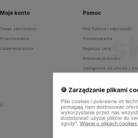
Moje konto
Pomoc
Twoje zamówienia
FAQ Pytania i odpowiedzi
Przechowalnia
Porownywarka
Ustawienia konta
Negocjuj cenę
Reklamacja towaru
Odstąpienie od umowy / Zw
Jak kupować?
Konfigurator
🍪 Zarządzanie plikami co
Pliki cookies i pokrewne im tech
})
pomagają nam dostosować ofert
wykorzystanie przez nas wszystki
dostosować użycie plików do swo
zgody".
Więcej o plikach cookies
Skle