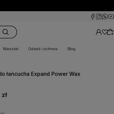
Warsztat
Odzież i ochrona
Blog
Wybierz coś dla siebie z naszej aktualnej
do łańcucha Expand Power Wax
oferty lub zaloguj się, aby przywrócić dodane
produkty do listy z poprzedniej sesji.
 zł
ść: