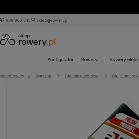
606 906 645
sklep@rowery.pl
Konfigurator
Rowery
Rowery elekt
sklepRowery
Warsztat
Chemia rowerowa
Oleje, smary i