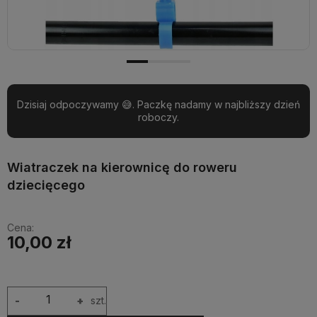
Dzisiaj odpoczywamy 😅. Paczkę nadamy w najbliższy dzień
roboczy.
Wiatraczek na kierownicę do roweru
dziecięcego
Cena:
10,00 zł
-
+
szt.