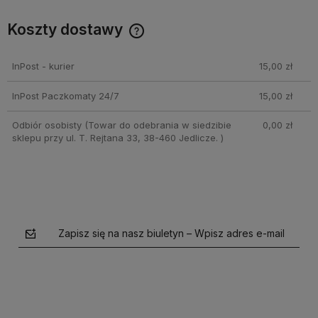
Koszty dostawy
Cena nie zawiera ewentualnych kosztów płatności
InPost - kurier
15,00 zł
InPost Paczkomaty 24/7
15,00 zł
Odbiór osobisty
(Towar do odebrania w siedzibie
0,00 zł
sklepu przy ul. T. Rejtana 33, 38-460 Jedlicze. )
Zapisz się na nasz biuletyn – Wpisz adres e-mail