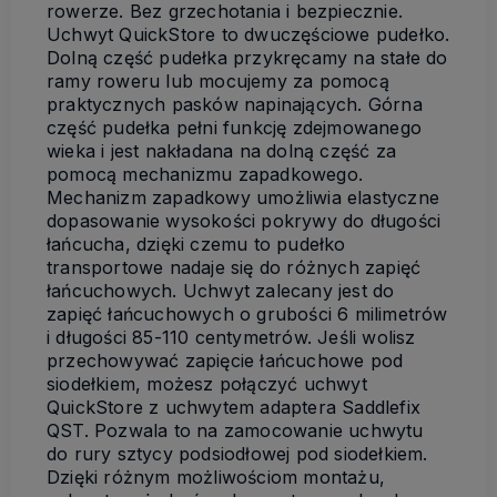
rowerze. Bez grzechotania i bezpiecznie.
Uchwyt QuickStore to dwuczęściowe pudełko.
Dolną część pudełka przykręcamy na stałe do
ramy roweru lub mocujemy za pomocą
praktycznych pasków napinających. Górna
część pudełka pełni funkcję zdejmowanego
wieka i jest nakładana na dolną część za
pomocą mechanizmu zapadkowego.
Mechanizm zapadkowy umożliwia elastyczne
dopasowanie wysokości pokrywy do długości
łańcucha, dzięki czemu to pudełko
transportowe nadaje się do różnych zapięć
łańcuchowych. Uchwyt zalecany jest do
zapięć łańcuchowych o grubości 6 milimetrów
i długości 85-110 centymetrów. Jeśli wolisz
przechowywać zapięcie łańcuchowe pod
siodełkiem, możesz połączyć uchwyt
QuickStore z uchwytem adaptera Saddlefix
QST. Pozwala to na zamocowanie uchwytu
do rury sztycy podsiodłowej pod siodełkiem.
Dzięki różnym możliwościom montażu,