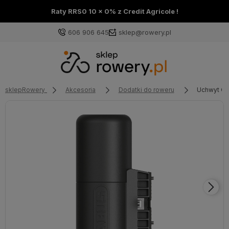
Raty RRS0 10 x 0% z Credit Agricole !
606 906 645
sklep@rowery.pl
sklepRowery
Akcesoria
Dodatki do roweru
Uchwyt QS