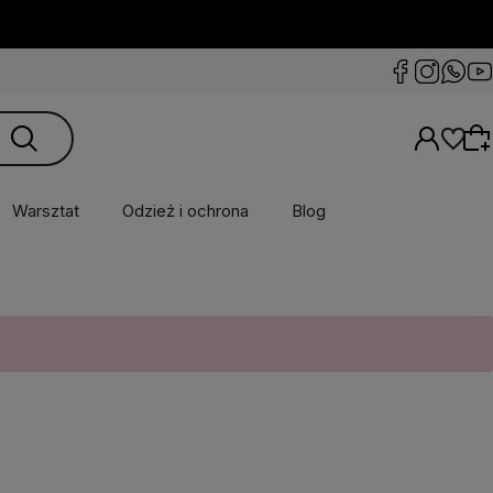
Warsztat
Odzież i ochrona
Blog
Wybierz coś dla siebie z naszej aktualnej
oferty lub zaloguj się, aby przywrócić dodane
produkty do listy z poprzedniej sesji.