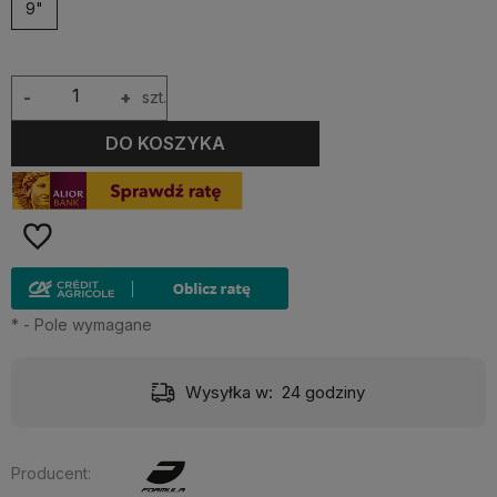
9"
-
+
szt.
DO KOSZYKA
*
- Pole wymagane
Wysyłka w:
24 godziny
Producent: