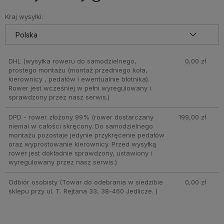
Cena nie zawiera ewentualnych kosztów płatności
Kraj wysyłki:
DHL
(wysyłka roweru do samodzielnego,
0,00 zł
prostego montażu (montaż przedniego koła,
kierownicy , pedałów i ewentualnie błotnika).
Rower jest wcześniej w pełni wyregulowany i
sprawdzony przez nasz serwis.)
DPD - rower złożony 99%
(rower dostarczany
199,00 zł
niemal w całości skręcony. Do samodzielnego
montażu pozostaje jedynie przykręcenie pedałów
oraz wyprostowanie kierownicy. Przed wysyłką
rower jest dokładnie sprawdzony, ustawiony i
wyregulowany przez nasz serwis.)
Odbiór osobisty
(Towar do odebrania w siedzibie
0,00 zł
sklepu przy ul. T. Rejtana 33, 38-460 Jedlicze. )