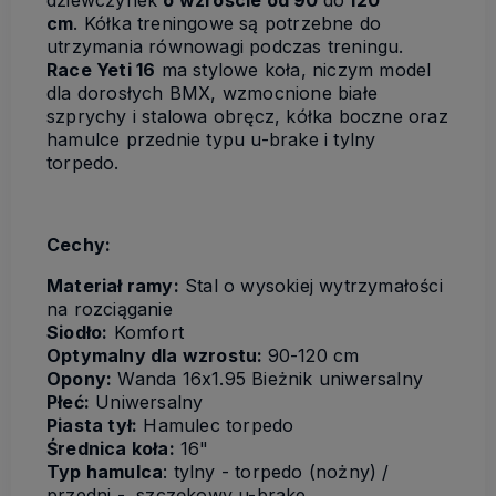
dziewczynek
o wzroście od 90
do
120
cm
. Kółka treningowe są potrzebne do
utrzymania równowagi podczas treningu.
Race Yeti 16
ma stylowe koła, niczym model
dla dorosłych BMX, wzmocnione białe
szprychy i stalowa obręcz, kółka boczne oraz
hamulce przednie typu u-brake i tylny
torpedo.
Cechy:
Materiał ramy:
Stal o wysokiej wytrzymałości
na rozciąganie
Siodło:
Komfort
Optymalny dla wzrostu:
90-120 cm
Opony:
Wanda 16x1.95 Bieżnik uniwersalny
Płeć:
Uniwersalny
Piasta tył:
Hamulec torpedo
Średnica koła:
16"
Typ hamulca
: tylny - torpedo (nożny) /
przedni - szczękowy u-brake