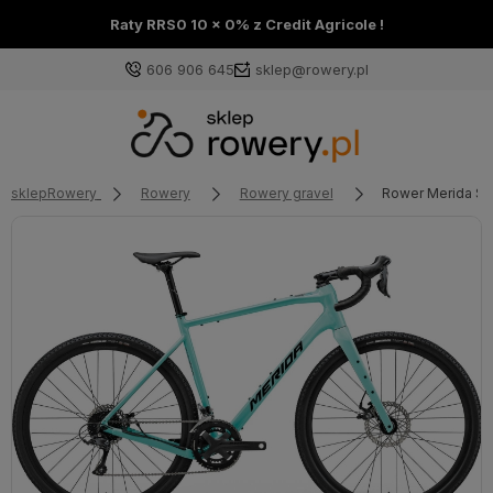
Raty RRS0 10 x 0% z Credit Agricole !
606 906 645
sklep@rowery.pl
sklepRowery
Rowery
Rowery gravel
Rower Merida Sil