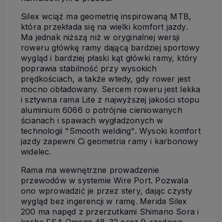
Silex wciąż ma geometrię inspirowaną MTB,
która przekłada się na wielki komfort jazdy.
Ma jednak niższą niż w oryginalnej wersji
roweru główkę ramy dającą bardziej sportowy
wygląd i bardziej płaski kąt główki ramy, który
poprawia stabilność przy wysokich
prędkościach, a także wtedy, gdy rower jest
mocno obładowany. Sercem roweru jest lekka
i sztywna rama Lite z najwyższej jakości stopu
aluminium 6066 o potrójnie cieniowanych
ścianach i spawach wygładzonych w
technologii "Smooth welding". Wysoki komfort
jazdy zapewni Ci geometria ramy i karbonowy
widelec.
Rama ma wewnętrzne prowadzenie
przewodów w systemie Wire Port. Pozwala
ono wprowadzić je przez stery, dając czysty
wygląd bez ingerencji w ramę. Merida Silex
200 ma napęd z przerzutkami Shimano Sora i