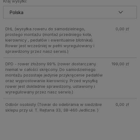
Kraj wysyłki:
DHL
(wysyłka roweru do samodzielnego,
0,00 zł
prostego montażu (montaż przedniego koła,
kierownicy , pedałów i ewentualnie błotnika).
Rower jest wcześniej w pełni wyregulowany i
sprawdzony przez nasz serwis.)
DPD - rower złożony 99%
(rower dostarczany
199,00 zł
niemal w całości skręcony. Do samodzielnego
montażu pozostaje jedynie przykręcenie pedałów
oraz wyprostowanie kierownicy. Przed wysyłką
rower jest dokładnie sprawdzony, ustawiony i
wyregulowany przez nasz serwis.)
Odbiór osobisty
(Towar do odebrania w siedzibie
0,00 zł
sklepu przy ul. T. Rejtana 33, 38-460 Jedlicze. )