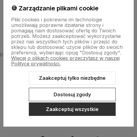
🍪 Zarządzanie plikami cookie
Informacje
Pliki cookies i pokrewne im technologie
umożliwiają poprawne działanie strony i
O nas
pomagają nam dostosować ofertę do Twoich
potrzeb. Możesz zaakceptować wykorzystanie
przez nas wszystkich tych plików i przejść do
sklepu lub dostosować użycie plików do swoich
preferencji, wybierając opcję "Dostosuj zgody".
})
Więcej o plikach cookies przeczytasz w naszej
Polityce prywatności.
Zaakceptuj tylko niezbędne
Sklep internetowy Shoper.pl
Szablon Shoper Modern 3.0™
od
GrowCommerce
Dostosuj zgody
Zaakceptuj wszystkie