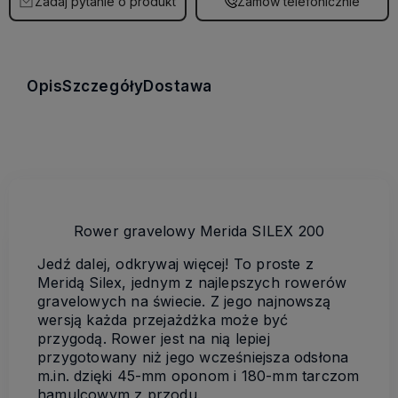
Zadaj pytanie o produkt
Zamów telefonicznie
Opis
Szczegóły
Dostawa
Rower gravelowy Merida SILEX 200
Jedź dalej, odkrywaj więcej! To proste z
Meridą Silex, jednym z najlepszych rowerów
gravelowych na świecie. Z jego najnowszą
wersją każda przejażdżka może być
przygodą. Rower jest na nią lepiej
przygotowany niż jego wcześniejsza odsłona
m.in. dzięki 45-mm oponom i 180-mm tarczom
hamulcowym z przodu.