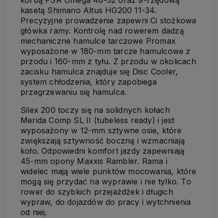
korbą FSA Omega 48-32 oraz 9-rzędową
kasetą Shimano Altus HG200 11-34.
Precyzyjne prowadzenie zapewni Ci stożkowa
główka ramy. Kontrolę nad rowerem dadzą
mechaniczne hamulce tarczowe Promax
wyposażone w 180-mm tarcze hamulcowe z
przodu i 160-mm z tyłu. Z przodu w okolicach
zacisku hamulca znajduje się Disc Cooler,
system chłodzenia, który zapobiega
przegrzewaniu się hamulca.
Silex 200 toczy się na solidnych kołach
Merida Comp SL II (tubeless ready) i jest
wyposażony w 12-mm sztywne osie, które
zwiększają sztywność boczną i wzmacniają
koło. Odpowiedni komfort jazdy zapewniają
45-mm opony Maxxis Rambler. Rama i
widelec mają wiele punktów mocowania, które
mogą się przydać na wyprawie i nie tylko. To
rower do szybkich przejażdżek i długich
wypraw, do dojazdów do pracy i wytchnienia
od niej.