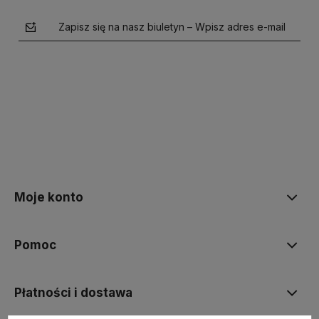
Zapisz się na nasz biuletyn – Wpisz adres e-mail
polityce prywatności
Moje konto
Pomoc
Płatności i dostawa