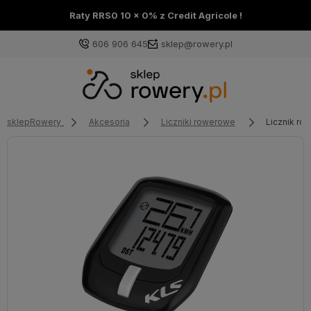
Raty RRS0 10 x 0% z Credit Agricole !
606 906 645
sklep@rowery.pl
sklepRowery
Akcesoria
Liczniki rowerowe
Licznik ro