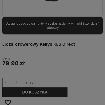
Dzisiaj odpoczywamy 😅. Paczkę nadamy w najbliższy dzień
roboczy.
Licznik rowerowy Kellys KLS Direct
Cena:
79,90 zł
-
+
szt.
DO KOSZYKA