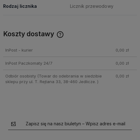
Rodzaj licznika
Licznik przewodowy
Koszty dostawy
Cena nie zawiera ewentualnych kosztów płatności
InPost - kurier
0,00 zł
InPost Paczkomaty 24/7
0,00 zł
Odbiór osobisty
(Towar do odebrania w siedzibie
0,00 zł
sklepu przy ul. T. Rejtana 33, 38-460 Jedlicze. )
Zapisz się na nasz biuletyn – Wpisz adres e-mail