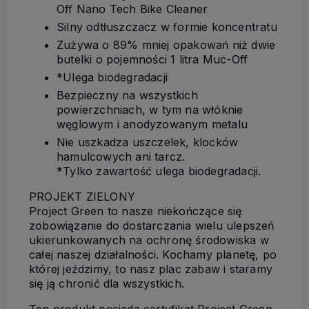
Off Nano Tech Bike Cleaner
Silny odtłuszczacz w formie koncentratu
Zużywa o 89% mniej opakowań niż dwie
butelki o pojemności 1 litra Muc-Off
*Ulega biodegradacji
Bezpieczny na wszystkich
powierzchniach, w tym na włóknie
węglowym i anodyzowanym metalu
Nie uszkadza uszczelek, klocków
hamulcowych ani tarcz.
*Tylko zawartość ulega biodegradacji.
PROJEKT ZIELONY
Project Green to nasze niekończące się
zobowiązanie do dostarczania wielu ulepszeń
ukierunkowanych na ochronę środowiska w
całej naszej działalności. Kochamy planetę, po
której jeździmy, to nasz plac zabaw i staramy
się ją chronić dla wszystkich.
Ten produkt posiada certyfikat Project Green ,