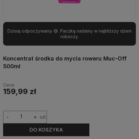
Dzisiaj odpoczywamy 😅. Paczkę nadamy w najbliższy dzień
roboczy.
Koncentrat środka do mycia roweru Muc-Off
500ml
Cena:
159,99 zł
-
+
szt.
DO KOSZYKA