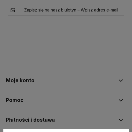
Zapisz się na nasz biuletyn – Wpisz adres e-mail
polityce prywatności
Moje konto
Pomoc
Płatności i dostawa