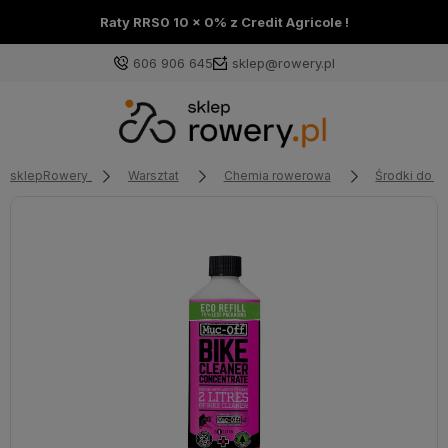
Raty RRS0 10 x 0% z Credit Agricole !
606 906 645
sklep@rowery.pl
sklepRowery
Warsztat
Chemia rowerowa
Środki do pi