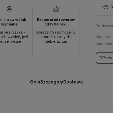
D
ni na zwrot lub
Eksperci od rowerów
wymianę
od 1994 roku
Producent
uj bez ryzyka -
Doradzimy i pomożemy
Kod produ
 lub wymień, jeśli
dobrać idealny dla
oś nie pasuje.
Ciebie sprzęt.
Kategoria:
Zadaj
Opis
Szczegóły
Dostawa