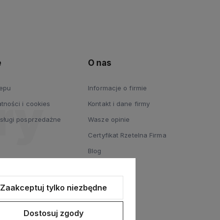
e
O nas
lepu
Informacje o firmie
tności i cookies
Kontakt i dane firmy
usługi posprzedażne
Wasze opinie
Certyfikat Rzetelna Firma
Blog
Zaakceptuj tylko niezbędne
Dostosuj zgody