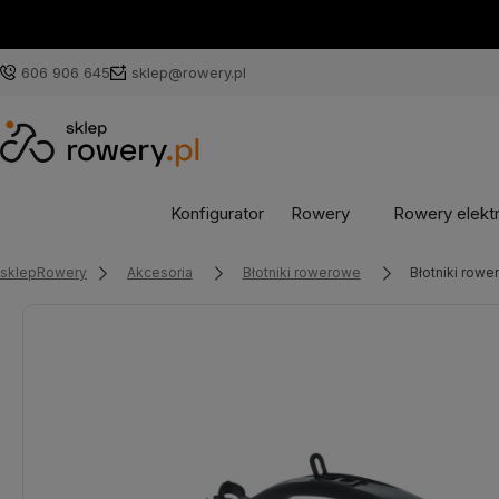
606 906 645
sklep@rowery.pl
Konfigurator
Rowery
Rowery elekt
sklepRowery
Akcesoria
Błotniki rowerowe
Błotniki row