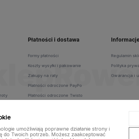
polityce
prywatności
Płatności i dostawa
Informacj
Formy płatności
Regulamin sk
Koszty wysyłki i pakowanie
Polityka prywa
Zakupy na raty
Gwarancja i 
Płatności odroczone PayPo
roty
Płatności odroczone Twisto
Płatności odroczone dla firm
Leasing
okie
nologie umożliwiają poprawne działanie strony i
ę do Twoich potrzeb. Możesz zaakceptować