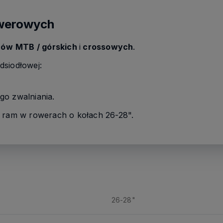
owerowych
rów
MTB / górskich
i
crossowych
.
dsiodłowej:
go zwalniania.
w ram w rowerach o kołach 26-28".
26-28"