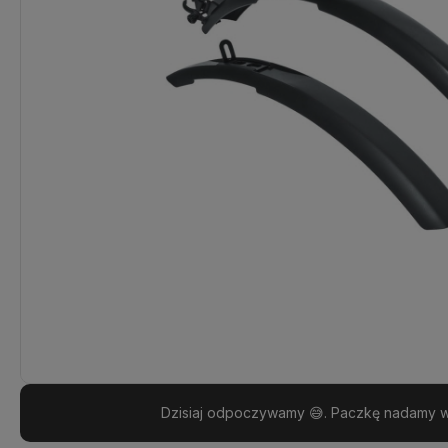
Dzisiaj odpoczywamy 😅. Paczkę nadamy w 