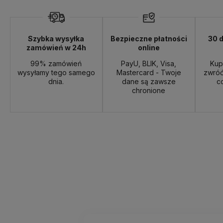
Szybka wysyłka
Bezpieczne płatności
30 d
zamówień w 24h
online
99% zamówień
PayU, BLIK, Visa,
Kup
wysyłamy tego samego
Mastercard - Twoje
zwróć
dnia.
dane są zawsze
c
chronione