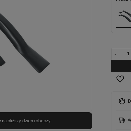
-
D
W
najbliższy dzień roboczy.