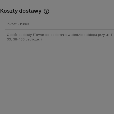
Koszty dostawy
Cena nie zawiera ewentualnych
InPost - kurier
kosztów płatności
Odbiór osobisty
(Towar do odebrania w siedzibie sklepu przy ul. T.
33, 38-460 Jedlicze. )