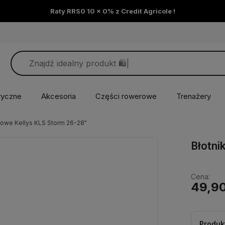
Raty RRS0 10 x 0% z Credit Agricole !
ryczne
Akcesoria
Części rowerowe
Trenażery
erowe Kellys KLS Storm 26-28"
Błotni
Cena:
49,90
Produk