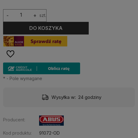
-
+
szt.
DO KOSZYKA
*
- Pole wymagane
Wysyłka w:
24 godziny
Producent:
Kod produktu:
91072-OD