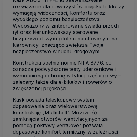
Kask ABUS HYP-E to zaawansowane
rozwiązanie dla rowerzystów miejskich, którzy
wymagają widoczności, komfortu oraz
wysokiego poziomu bezpieczeństwa.
Wyposażony w zintegrowane światła przód i
tył oraz kierunkowskazy sterowane
bezprzewodowym pilotem montowanym na
kierownicy, znacząco zwiększa Twoje
bezpieczeństwo w ruchu drogowym.
Konstrukcja spełnia normę NTA 8776, co
oznacza podwyższone testy uderzeniowe i
wzmocnioną ochronę w tylnej części głowy –
zalecany także dla e-bike’ów i rowerów o
zwiększonej prędkości.
Kask posiada teleskopowy system
dopasowania oraz wielowarstwową
konstrukcję „Multishell”. Możliwość
zamknięcia otworów wentylacyjnych za
pomocą pokrywy VentCover pozwala
dopasować komfort termiczny w zależności