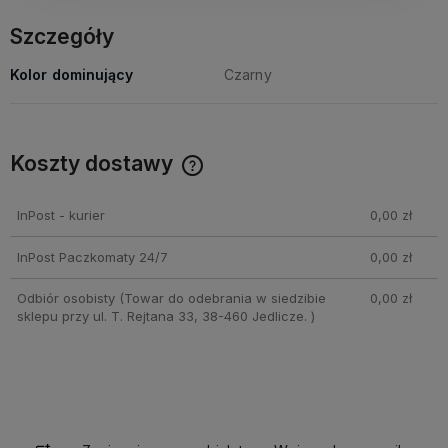
Szczegóły
Kolor dominujący
Czarny
Koszty dostawy
Cena nie zawiera ewentualnych kosztów płatności
InPost - kurier
0,00 zł
InPost Paczkomaty 24/7
0,00 zł
Odbiór osobisty
(Towar do odebrania w siedzibie
0,00 zł
sklepu przy ul. T. Rejtana 33, 38-460 Jedlicze. )