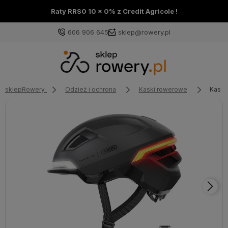
Raty RRS0 10 x 0% z Credit Agricole !
606 906 645
sklep@rowery.pl
sklepRowery
Odzież i ochrona
Kaski rowerowe
Kask 