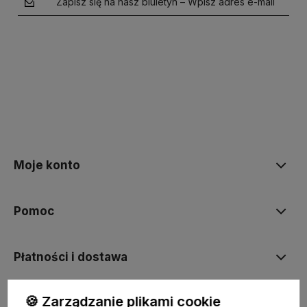
Zapisz się na nasz biuletyn – Wpisz adres e-mail
polityce prywatności
Moje konto
Pomoc
Płatności i dostawa
🍪 Zarządzanie plikami cookie
Informacje