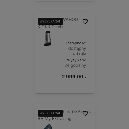
Przystawka WAHOO
Do ulubionych
WYSYŁKA 24H
WYSYŁKA 24H
KICKR Climb
Dostępność:
dostępny
od ręki
Wysyłka w:
24 godziny
2 999,00 zł
Do
koszyka
Trenażer Elite Turno Misuro
Do ulubionych
WYSYŁKA 24H
WYSYŁKA 24H
B+ My E-Training