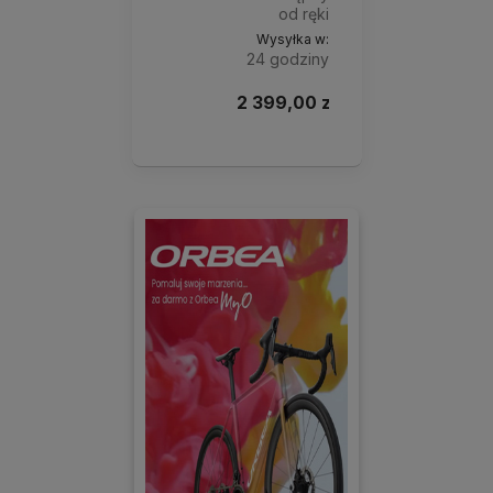
od ręki
Wysyłka w:
24 godziny
2 399,00 zł
Do
koszyka