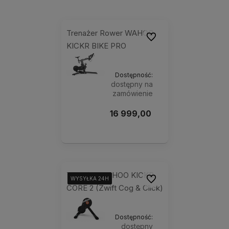
Trenażer Rower WAHOO
Do ulubionych
KICKR BIKE PRO
Dostępność:
dostępny na
zamówienie
16 999,00 zł
Powiadom o
dostępności
Trenażer WAHOO KICKR
Do ulubionych
WYSYŁKA 24H
WYSYŁKA 24H
WYSYŁKA 24H
CORE 2 (Zwift Cog & Click)
Dostępność:
dostępny