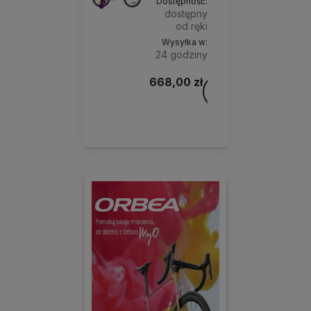
Dostępność:
dostępny
od ręki
Wysyłka w:
24 godziny
668,00 zł
Do
Rozmiar
koszyka
ramy:
8,5"