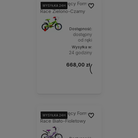
Rower dziecięcy Formula
Do ulubionych
WYSYŁKA 24H
WYSYŁKA 24H
Race Zielono-Czarny
Dostępność:
dostępny
od ręki
Wysyłka w:
24 godziny
668,00 zł
Do
Rozmiar
koszyka
ramy:
8,5"
Rower dziecięcy Formula
Do ulubionych
WYSYŁKA 24H
WYSYŁKA 24H
Race Biało-Fioletowy