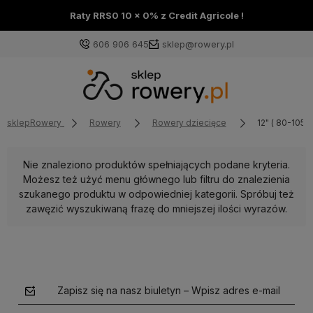
Raty RRS0 10 x 0% z Credit Agricole !
606 906 645
sklep@rowery.pl
sklepRowery
Rowery
Rowery dziecięce
12" ( 80-105 
Nie znaleziono produktów spełniających podane kryteria.
Możesz też użyć menu głównego lub filtru do znalezienia
szukanego produktu w odpowiedniej kategorii. Spróbuj też
zawęzić wyszukiwaną frazę do mniejszej ilości wyrazów.
Zapisz się na nasz biuletyn – Wpisz adres e-mail