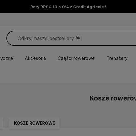
Raty RRS0 10 x 0% z Credit Agricole !
ryczne
Akcesoria
Części rowerowe
Trenażery
Kosze rowero
KOSZE ROWEROWE