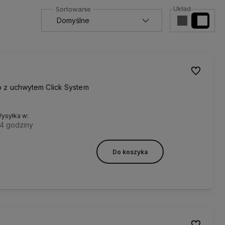
Układ
Do ulubion
o z uchwytem Click System
ysyłka w:
4 godziny
Do koszyka
Do ulubion