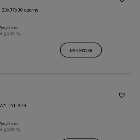
X 23x37x30 czarny
ysyłka w:
4 godziny
Do koszyka
Do ulubion
WY TYŁ BP6
ysyłka w:
4 godziny