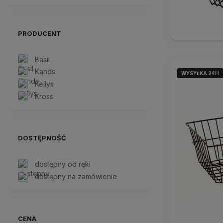
PRODUCENT
Basil
Kands
WYSYŁKA 24H
WYSYŁKA 24H
WYSYŁKA 24H
Kellys
Kross
DOSTĘPNOŚĆ
dostępny od ręki
dostępny na zamówienie
CENA