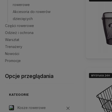
rowerowe
Akcesoria do rowerów
dziecięcych
Części rowerowe
Odzież i ochrona
Warsztat
Trenażery
Nowości
Promocje
Opcje przeglądania
WYSYŁKA 24H
WYSYŁKA 24H
WYSYŁKA 24H
KATEGORIE
Kosze rowerowe