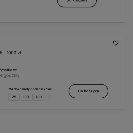
Do koszyka
Do ulubion
 - 1000 zł
ysyłka w:
4 godziny
Wartość karty podarunkowej:
Do koszyka
25
100
130
150
200
300
400
500
1000