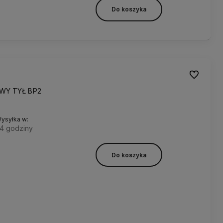
Do koszyka
Do ulubion
WY TYŁ BP2
ysyłka w:
4 godziny
Do koszyka