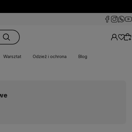
Warsztat
Odzież i ochrona
Blog
Wybierz coś dla siebie z naszej aktualnej
oferty lub zaloguj się, aby przywrócić dodane
we
produkty do listy z poprzedniej sesji.