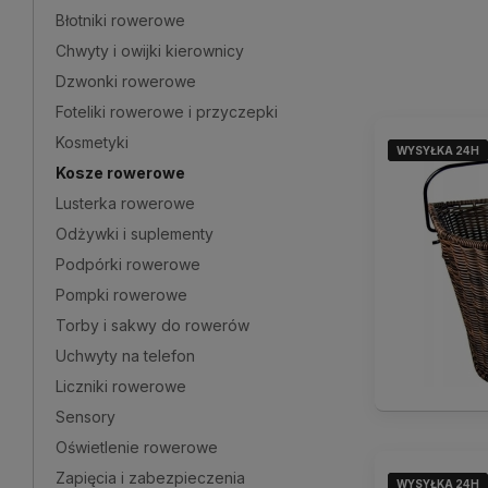
Błotniki rowerowe
Chwyty i owijki kierownicy
Dzwonki rowerowe
Foteliki rowerowe i przyczepki
Kosmetyki
WYSYŁKA 24H
WYSYŁKA 24H
WYSYŁKA 24H
Kosze rowerowe
Lusterka rowerowe
Odżywki i suplementy
Podpórki rowerowe
Pompki rowerowe
Torby i sakwy do rowerów
Uchwyty na telefon
Liczniki rowerowe
Sensory
Oświetlenie rowerowe
Zapięcia i zabezpieczenia
WYSYŁKA 24H
WYSYŁKA 24H
WYSYŁKA 24H