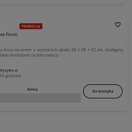
Do ulubi
PROMOCJA
ss Picnic
ny kosz na rower o wymiarach około 36 × 28 × 22 cm, dostępny
ybkim montażem na kierownicy.
Wysyłka w:
24 godziny
Kolory:
Do koszyka