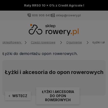
Raty RRS0 10 x 0% z Credit Agricole !
606 906 645
sklep@rowery.pl
sklepRowery
Części rowerowe
Ogumienie
Łyżki i ak
Łyżki do demontażu opon rowerowych.
Łyżki i akcesoria do opon rowerowych
ŁYŻKI I AKCESORIA
WSTECZ
DO OPON
ROWEROWYCH