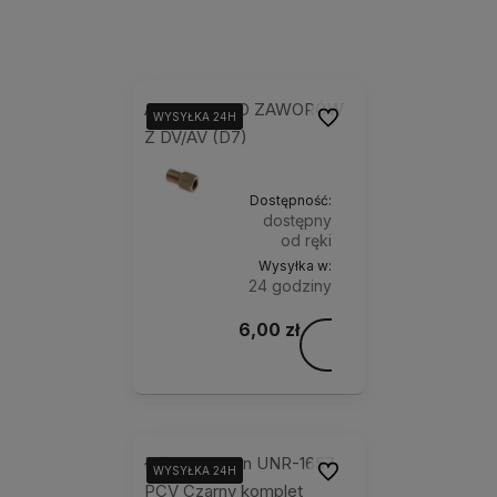
ADAPTER DO ZAWORÓW
Do ulubionych
WYSYŁKA 24H
WYSYŁKA 24H
WYSYŁKA 24H
Z DV/AV (D7)
Dostępność:
dostępny
od ręki
Wysyłka w:
24 godziny
6,00 zł
Do
koszyka
Łyżki do opon UNR-1657
Do ulubionych
WYSYŁKA 24H
WYSYŁKA 24H
WYSYŁKA 24H
PCV Czarny komplet