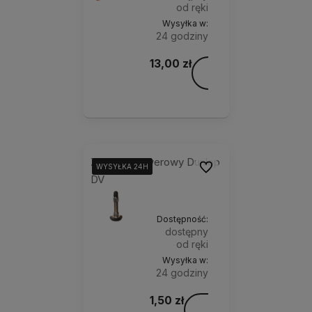
od ręki
Wysyłka w:
24 godziny
13,00 zł
Do
Kolory:
koszyka
Zaworek rowerowy Dunlop
Do ulubionych
WYSYŁKA 24H
WYSYŁKA 24H
WYSYŁKA 24H
DV
Dostępność:
dostępny
od ręki
Wysyłka w:
24 godziny
1,50 zł
Do