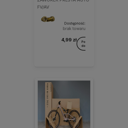
FV/AV
Dostępność:
brak towaru
4,99 zł
Powiadom o
Ilość
dostępności
sztuk:
1