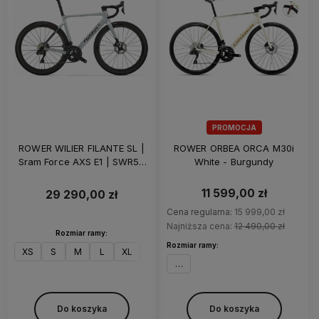
PROMOCJA
ROWER WILIER FILANTE SL |
ROWER ORBEA ORCA M30i
Sram Force AXS E1 | SWR50
White - Burgundy
Carbon | Z-BAR | Silver Black
11 599,00 zł
29 290,00 zł
Cena regularna:
15 999,00 zł
Najniższa cena:
12 490,00 zł
Rozmiar ramy:
Rozmiar ramy:
XS
S
M
L
XL
XXL
49
Do koszyka
Do koszyka