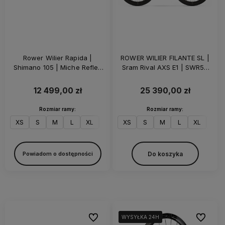
Rower Wilier Rapida |
ROWER WILIER FILANTE SL |
Shimano 105 | Miche Reflex
Sram Rival AXS E1 | SWR50
DX | Z-Bar | White Glossy
Carbon | Z-BAR | Blue Glossy
12 499,00 zł
25 390,00 zł
Rozmiar ramy:
Rozmiar ramy:
XS
S
M
L
XL
XXL
XS
S
M
L
XL
XXL
Do koszyka
Powiadom o dostępności
Do ulubionych
Do ulubi
WYSYŁKA 24H
WYSYŁKA 24H
WYSYŁKA 24H
WYSYŁKA 24H