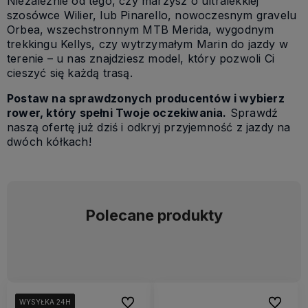
Niezależnie od tego, czy marzysz o ultralekkiej
szosówce Wilier, lub Pinarello, nowoczesnym gravelu
Orbea, wszechstronnym MTB Merida, wygodnym
trekkingu Kellys, czy wytrzymałym Marin do jazdy w
terenie – u nas znajdziesz model, który pozwoli Ci
cieszyć się każdą trasą.
Postaw na sprawdzonych producentów i wybierz
rower, który spełni Twoje oczekiwania.
Sprawdź
naszą ofertę już dziś i odkryj przyjemność z jazdy na
dwóch kółkach!
Polecane produkty
Do ulubionych
Do ulubi
WYSYŁKA 24H
WYSYŁKA 24H
WYSYŁKA 24H
WYSYŁKA 24H
WYSYŁKA 24H