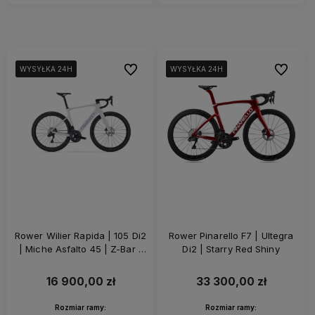
Do ulubionych
Do ulubi
WYSYŁKA 24H
WYSYŁKA 24H
WYSYŁKA 24H
WYSYŁKA 24H
WYSYŁKA 24H
WYSYŁKA 24H
WYSYŁKA 24H
WYSYŁKA 24H
WYSYŁKA 24H
Rower Wilier Rapida | 105 Di2
Rower Pinarello F7 | Ultegra
| Miche Asfalto 45 | Z-Bar |
Di2 | Starry Red Shiny
White Glossy
16 900,00 zł
33 300,00 zł
Rozmiar ramy:
Rozmiar ramy: