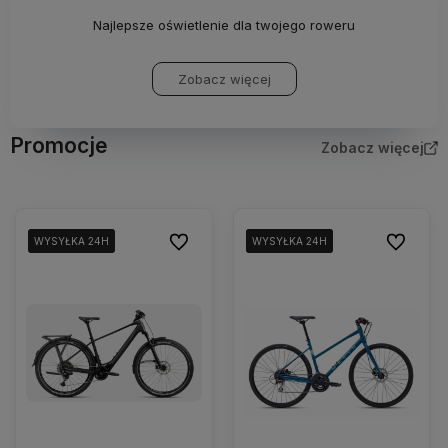
Najlepsze oświetlenie dla twojego roweru
Zobacz więcej
Promocje
Zobacz więcej
Do ulubionych
Do ulubio
WYSYŁKA 24H
WYSYŁKA 24H
WYSYŁKA 24H
WYSYŁKA 24H
WYSYŁKA 24H
WYSYŁKA 24H
WYSYŁKA 24H