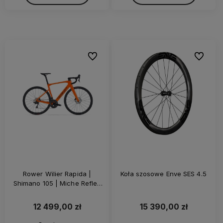
Do ulubionych
Do ulubi
Rower Wilier Rapida |
Koła szosowe Enve SES 4.5
Shimano 105 | Miche Reflex
DX | Z-Bar | Orange Glossy
12 499,00 zł
15 390,00 zł