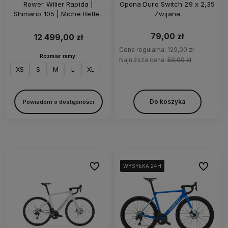
Rower Wilier Rapida |
Opona Duro Switch 29 x 2,35
Shimano 105 | Miche Reflex
Zwijana
DX | Z-Bar | Grey Matt
79,00 zł
12 499,00 zł
Cena regularna:
129,00 zł
Rozmiar ramy:
Najniższa cena:
59,00 zł
XS
S
M
L
XL
XXL
Do koszyka
Powiadom o dostępności
Do ulubionych
Do ulubi
WYSYŁKA 24H
WYSYŁKA 24H
WYSYŁKA 24H
WYSYŁKA 24H
WYSYŁKA 24H