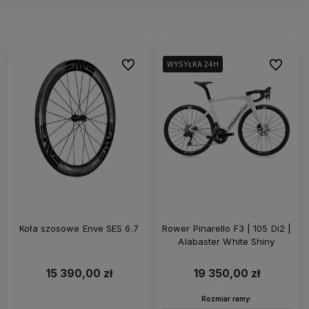
Do ulubionych
Do ulubi
WYSYŁKA 24H
WYSYŁKA 24H
WYSYŁKA 24H
Koła szosowe Enve SES 6.7
Rower Pinarello F3 | 105 Di2 |
Alabaster White Shiny
15 390,00 zł
19 350,00 zł
Rozmiar ramy: