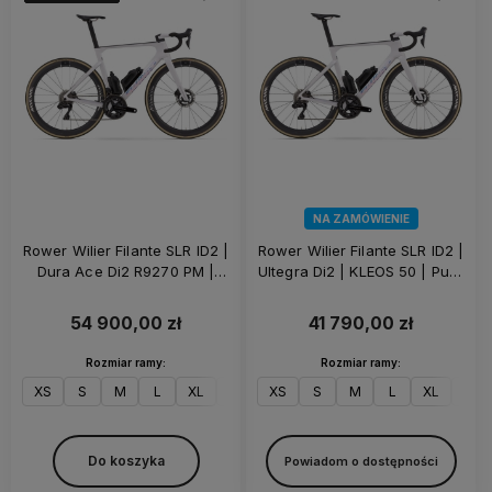
NA ZAMÓWIENIE
Rower Wilier Filante SLR ID2 |
Rower Wilier Filante SLR ID2 |
Dura Ace Di2 R9270 PM |
Ultegra Di2 | KLEOS 50 | Pure
KLEOS RD 50 | Pure White
White
54 900,00 zł
41 790,00 zł
Rozmiar ramy:
Rozmiar ramy:
XS
S
M
L
XL
XXL
XS
S
M
L
XL
XXL
Do koszyka
Powiadom o dostępności