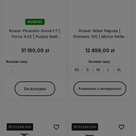
NOWOŚĆ
Rower Pinarello Grevil F7 |
Rower Wilier Rapida |
Force AXS | Purple Matt
Shimano 105 | Miche Reflex
Force
DX | Z-Bar | Black Matt
31 190,00 zł
12 499,00 zł
Rozmiar ramy:
Rozmiar ramy:
50
XS
S
M
L
XL
XXL
Do koszyka
Powiadom o dostępności
Do ulubionych
Do ulubi
WYSYŁKA 24H
WYSYŁKA 24H
WYSYŁKA 24H
WYSYŁKA 24H
WYSYŁKA 24H
WYSYŁKA 24H
WYSYŁKA 24H
WYSYŁKA 24H
WYSYŁKA 24H
WYSYŁKA 24H