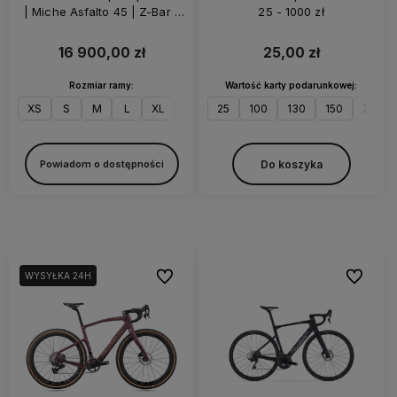
| Miche Asfalto 45 | Z-Bar |
25 - 1000 zł
Grey Matt
16 900,00 zł
25,00 zł
Rozmiar ramy:
Wartość karty podarunkowej:
XS
S
M
L
XL
XXL
25
100
130
150
200
Do koszyka
Powiadom o dostępności
Do ulubionych
Do ulubi
WYSYŁKA 24H