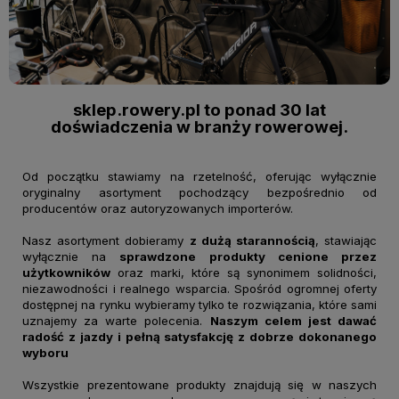
sklep.rowery.pl to ponad 30 lat
doświadczenia w branży rowerowej.
Od początku stawiamy na rzetelność, oferując wyłącznie
oryginalny asortyment pochodzący bezpośrednio od
producentów oraz autoryzowanych importerów.
Nasz asortyment dobieramy
z dużą starannością
, stawiając
wyłącznie na
sprawdzone produkty cenione przez
użytkowników
oraz marki, które są synonimem solidności,
niezawodności i realnego wsparcia. Spośród ogromnej oferty
dostępnej na rynku wybieramy tylko te rozwiązania, które sami
uznajemy za warte polecenia.
Naszym celem jest dawać
radość z jazdy i pełną satysfakcję z dobrze dokonanego
wyboru
Wszystkie prezentowane produkty znajdują się w naszych