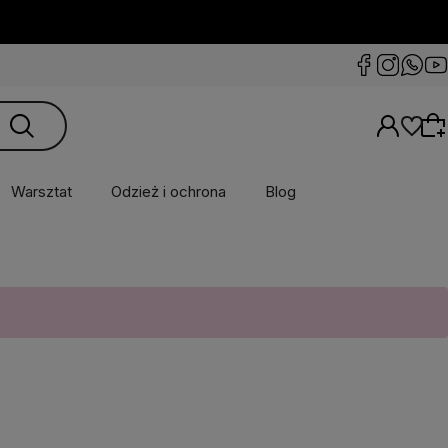
Warsztat
Odzież i ochrona
Blog
Wybierz coś dla siebie z naszej aktualnej
oferty lub zaloguj się, aby przywrócić dodane
produkty do listy z poprzedniej sesji.