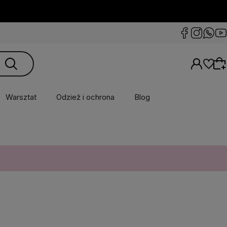
Warsztat
Odzież i ochrona
Blog
Wybierz coś dla siebie z naszej aktualnej
oferty lub zaloguj się, aby przywrócić dodane
produkty do listy z poprzedniej sesji.