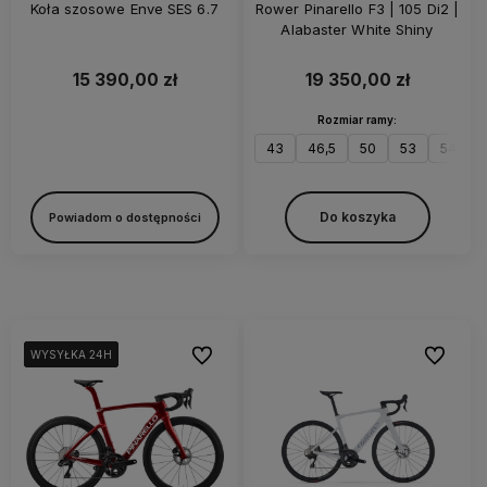
Koła szosowe Enve SES 6.7
Rower Pinarello F3 | 105 Di2 |
Alabaster White Shiny
15 390,00 zł
19 350,00 zł
Rozmiar ramy:
43
46,5
50
53
54
Do koszyka
Powiadom o dostępności
Do ulubionych
Do ulubi
WYSYŁKA 24H
WYSYŁKA 24H
WYSYŁKA 24H
WYSYŁKA 24H
WYSYŁKA 24H