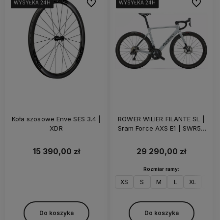
Do ulubionych
Do ulubi
WYSYŁKA 24H
WYSYŁKA 24H
WYSYŁKA 24H
WYSYŁKA 24H
WYSYŁKA 24H
WYSYŁKA 24H
WYSYŁKA 24H
WYSYŁKA 24H
WYSYŁKA 24H
WYSYŁKA 24H
WYSYŁKA 24H
WYSYŁKA 24H
Koła szosowe Enve SES 3.4 |
ROWER WILIER FILANTE SL |
XDR
Sram Force AXS E1 | SWR50
Carbon | Z-BAR | Silver Black
15 390,00 zł
29 290,00 zł
Rozmiar ramy:
XS
S
M
L
XL
XXL
Do koszyka
Do koszyka