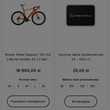
Rower Wilier Rapida | 105 Di2
Voucher karta podarunkowa
| Miche Asfalto 45 | Z-Bar |
25 - 1000 zł
Orange Glossy
16 900,00 zł
25,00 zł
Rozmiar ramy:
Wartość karty podarunkowej:
XS
S
M
L
XL
XXL
25
100
130
150
200
Do koszyka
Powiadom o dostępności