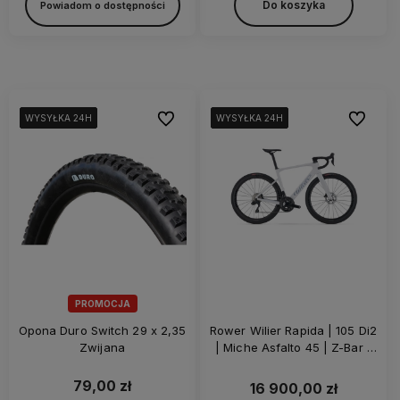
Do koszyka
Powiadom o dostępności
Do ulubionych
Do ulubi
WYSYŁKA 24H
WYSYŁKA 24H
WYSYŁKA 24H
WYSYŁKA 24H
WYSYŁKA 24H
WYSYŁKA 24H
WYSYŁKA 24H
WYSYŁKA 24H
WYSYŁKA 24H
WYSYŁKA 24H
PROMOCJA
Opona Duro Switch 29 x 2,35
Rower Wilier Rapida | 105 Di2
Zwijana
| Miche Asfalto 45 | Z-Bar |
White Glossy
79,00 zł
16 900,00 zł