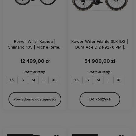
Rower Wilier Rapida |
Rower Wilier Filante SLR ID2 |
Shimano 105 | Miche Reflex
Dura Ace Di2 R9270 PM |
DX | Z-Bar | Orange Glossy
KLEOS RD 50 | Pure White
12 499,00 zł
54 900,00 zł
Rozmiar ramy:
Rozmiar ramy:
XS
S
M
L
XL
XXL
XS
S
M
L
XL
XXL
Do koszyka
Powiadom o dostępności