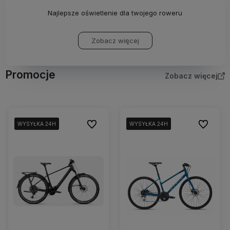
Najlepsze oświetlenie dla twojego roweru
Zobacz więcej
Promocje
Zobacz więcej
Do ulubionych
Do ulubio
WYSYŁKA 24H
WYSYŁKA 24H
WYSYŁKA 24H
WYSYŁKA 24H
WYSYŁKA 24H
WYSYŁKA 24H
WYSYŁKA 24H