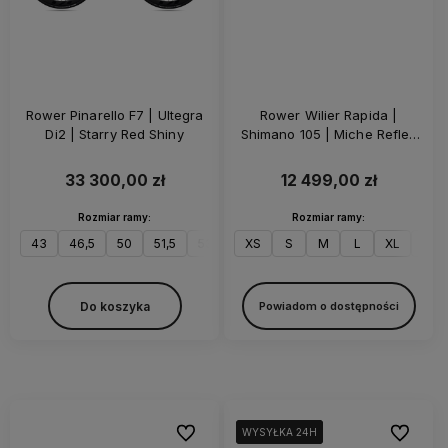
Rower Pinarello F7 | Ultegra
Rower Wilier Rapida |
Di2 | Starry Red Shiny
Shimano 105 | Miche Reflex
DX | Z-Bar | White Glossy
33 300,00 zł
12 499,00 zł
Rozmiar ramy:
Rozmiar ramy:
43
46,5
50
51,5
53
56
XS
57,5
S
M
59,5
L
XL
XXL
Do koszyka
Powiadom o dostępności
Do ulubionych
Do ulubi
WYSYŁKA 24H
WYSYŁKA 24H
WYSYŁKA 24H
WYSYŁKA 24H