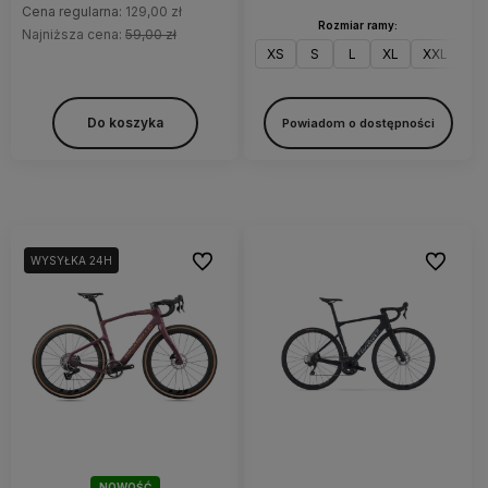
Cena regularna:
129,00 zł
Rozmiar ramy:
Najniższa cena:
59,00 zł
XS
S
L
XL
XXL
Do koszyka
Powiadom o dostępności
Do ulubionych
Do ulubi
WYSYŁKA 24H
NOWOŚĆ