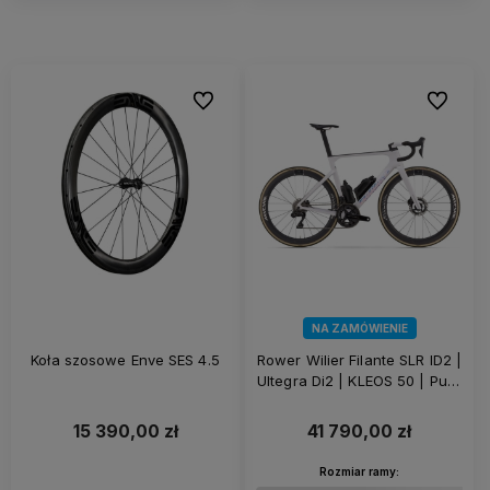
Do ulubionych
Do ulubi
NA ZAMÓWIENIE
Koła szosowe Enve SES 4.5
Rower Wilier Filante SLR ID2 |
Ultegra Di2 | KLEOS 50 | Pure
White
15 390,00 zł
41 790,00 zł
Rozmiar ramy: