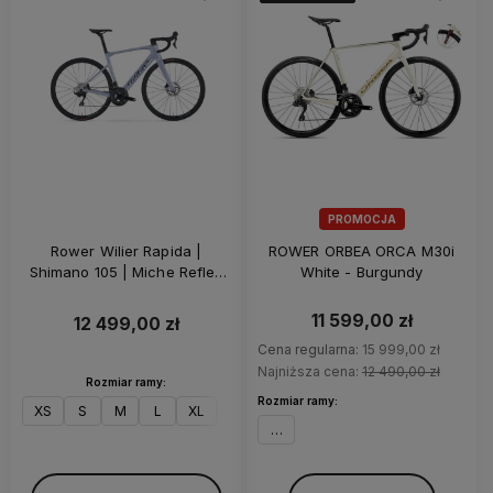
PROMOCJA
Rower Wilier Rapida |
ROWER ORBEA ORCA M30i
Shimano 105 | Miche Reflex
White - Burgundy
DX | Z-Bar | Grey Matt
11 599,00 zł
12 499,00 zł
Cena regularna:
15 999,00 zł
Najniższa cena:
12 490,00 zł
Rozmiar ramy:
Rozmiar ramy:
XS
S
M
L
XL
XXL
49