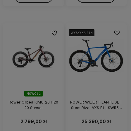
Do ulubionych
Do ulubi
WYSYŁKA 24H
WYSYŁKA 24H
WYSYŁKA 24H
WYSYŁKA 24H
WYSYŁKA 24H
NOWOŚĆ
Rower Orbea KIMU 20 H20
ROWER WILIER FILANTE SL |
20 Sunset
Sram Rival AXS E1 | SWR50
Carbon | Z-BAR | Blue Glossy
2 799,00 zł
25 390,00 zł