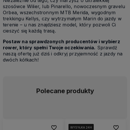
Niezależnie od tego, czy marzysz o ultralekkiej
szosówce Wilier, lub Pinarello, nowoczesnym gravelu
Orbea, wszechstronnym MTB Merida, wygodnym
trekkingu Kellys, czy wytrzymałym Marin do jazdy w
terenie – u nas znajdziesz model, który pozwoli Ci
cieszyć się każdą trasą.
Postaw na sprawdzonych producentów i wybierz
rower, który spełni Twoje oczekiwania.
Sprawdź
naszą ofertę już dziś i odkryj przyjemność z jazdy na
dwóch kółkach!
Polecane produkty
Do ulubionych
Do ulubi
WYSYŁKA 24H
WYSYŁKA 24H
WYSYŁKA 24H
WYSYŁKA 24H
WYSYŁKA 24H