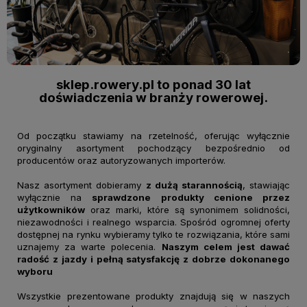
sklep.rowery.pl to ponad 30 lat
doświadczenia w branży rowerowej.
Od początku stawiamy na rzetelność, oferując wyłącznie
oryginalny asortyment pochodzący bezpośrednio od
producentów oraz autoryzowanych importerów.
Nasz asortyment dobieramy
z dużą starannością
, stawiając
wyłącznie na
sprawdzone produkty cenione przez
użytkowników
oraz marki, które są synonimem solidności,
niezawodności i realnego wsparcia. Spośród ogromnej oferty
dostępnej na rynku wybieramy tylko te rozwiązania, które sami
uznajemy za warte polecenia.
Naszym celem jest dawać
radość z jazdy i pełną satysfakcję z dobrze dokonanego
wyboru
Wszystkie prezentowane produkty znajdują się w naszych