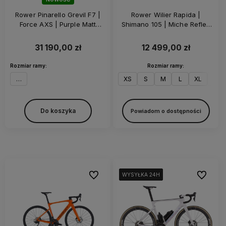
Rower Pinarello Grevil F7 |
Rower Wilier Rapida |
Force AXS | Purple Matt
Shimano 105 | Miche Reflex
Force
DX | Z-Bar | Black Matt
31 190,00 zł
12 499,00 zł
Rozmiar ramy:
Rozmiar ramy:
50
XS
S
M
L
XL
XXL
Do koszyka
Powiadom o dostępności
Do ulubionych
Do ulubi
WYSYŁKA 24H
WYSYŁKA 24H
WYSYŁKA 24H
WYSYŁKA 24H
WYSYŁKA 24H
WYSYŁKA 24H