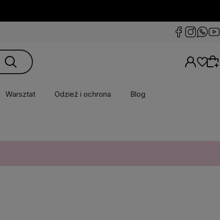
Warsztat
Odzież i ochrona
Blog
Wybierz coś dla siebie z naszej aktualnej
oferty lub zaloguj się, aby przywrócić dodane
produkty do listy z poprzedniej sesji.